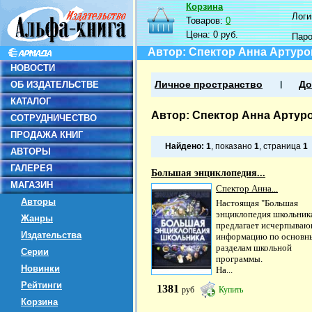
Корзина
Логин
Товаров:
0
Цена:
0 руб.
Пар
Автор: Спектор Анна Артуро
НОВОСТИ
ОБ ИЗДАТЕЛЬСТВЕ
Личное пространство
До
КАТАЛОГ
Автор: Спектор Анна Артур
СОТРУДНИЧЕСТВО
ПРОДАЖА КНИГ
Найдено:
1
, показано
1
, страница
1
АВТОРЫ
ГАЛЕРЕЯ
Большая энциклопедия...
МАГАЗИН
Спектор Анна...
Авторы
Настоящая "Большая
энциклопедия школьник
Жанры
предлагает исчерпыва
Издательства
информацию по основн
разделам школьной
Серии
программы.
Новинки
На...
Рейтинги
1381
руб
Купить
Корзина