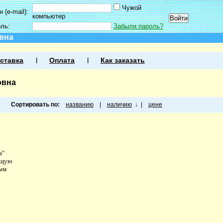
Чужой
 (e-mail):
компьютер
оль:
Забыли пароль?
вна
ставка
Оплата
Как заказать
овна
Сортировать по:
названию
|
наличию
↓
|
цене
а"
ющую
ым