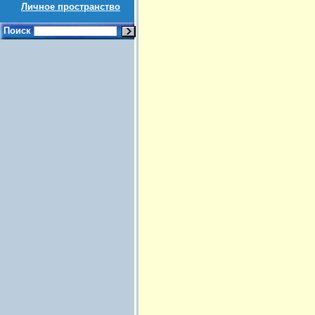
Личное пространство
Поиск