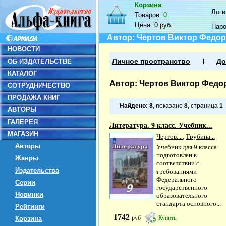
Корзина
Логин
Товаров:
0
Цена:
0 руб.
Пар
Автор: Чертов Виктор Федо
НОВОСТИ
ОБ ИЗДАТЕЛЬСТВЕ
Личное пространство
До
КАТАЛОГ
Автор: Чертов Виктор Федо
СОТРУДНИЧЕСТВО
ПРОДАЖА КНИГ
Найдено:
8
, показано
8
, страница
1
АВТОРЫ
ГАЛЕРЕЯ
Литература. 9 класс. Учебник...
МАГАЗИН
Чертов...
,
Трубина...
Авторы
Учебник для 9 класса
подготовлен в
Жанры
соответствии с
Издательства
требованиями
Федерального
Серии
государственного
Новинки
образовательного
стандарта основного...
Рейтинги
1742
руб
Купить
Корзина