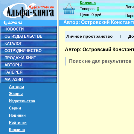
Корзина
Логин
Товаров:
0
Цена:
0 руб.
Пар
Автор: Островский Констант
НОВОСТИ
ОБ ИЗДАТЕЛЬСТВЕ
Личное пространство
До
КАТАЛОГ
Автор: Островский Констан
СОТРУДНИЧЕСТВО
ПРОДАЖА КНИГ
Поиск не дал результатов
АВТОРЫ
ГАЛЕРЕЯ
МАГАЗИН
Авторы
Жанры
Издательства
Серии
Новинки
Рейтинги
Корзина