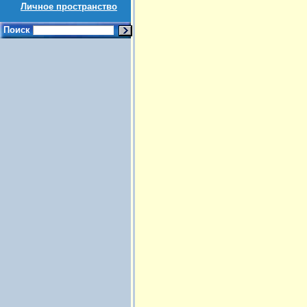
Личное пространство
Поиск