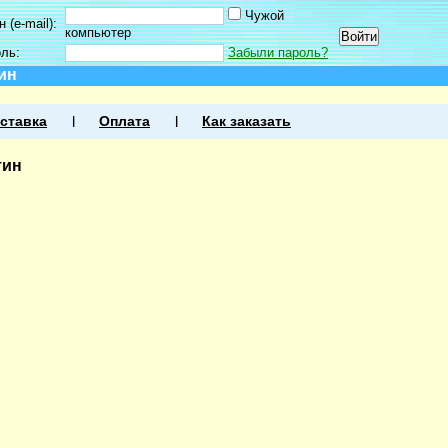
Чужой
 (e-mail):
компьютер
оль:
Забыли пароль?
ин
ставка
Оплата
Как заказать
тин