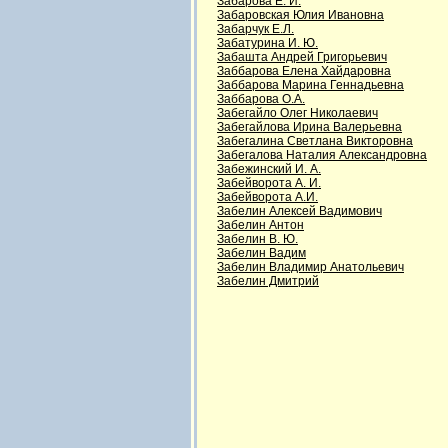
Забарова Е. И.
Забаровская Юлия Ивановна
Забарчук Е.Л.
Забатурина И. Ю.
Забашта Андрей Григорьевич
Заббарова Елена Хайдаровна
Заббарова Марина Геннадьевна
Заббарова О.А.
Забегайло Олег Николаевич
Забегайлова Ирина Валерьевна
Забегалина Светлана Викторовна
Забегалова Наталия Александровна
Забежинский И. А.
Забейворота А. И.
Забейворота А.И.
Забелин Алексей Вадимович
Забелин Антон
Забелин В. Ю.
Забелин Вадим
Забелин Владимир Анатольевич
Забелин Дмитрий