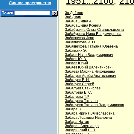
1951...2100
,
210
Личное пространство
Поиск
За Деймон
Заб Джим
Забабашкина А.
Забабашкина Ксения
Забабурина Ольга Станиславовна
Забабурова Нина Владимировна
Забавников Иван
Забавникова И. О.
Забавникова Татьяна Юрьевна
Забавских Э.
Забаев Иван Владимирович
Забаев Ю. В.
Забаев Юрий
Забаев Юрий Валентинович
Забаева Марина Николаевна
Забалуев Артём Анатольевич
Забалуев В. Н.
Забалуев Сергей
Забалуев Станислав
Забалуева Е. С.
Забалуева Т.Р.
Забалуева Татьяна
Забалуева Татьяна Владимировна
Забара В.
Забара Ирина Вячеславовна
Забара Людмила Ивановна
Забара Натан
Забарин Александр
Забаринский П. П.