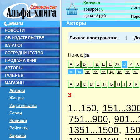
Корзина
Логин
Товаров:
0
Цена:
0 руб.
Пар
Авторы
НОВОСТИ
ОБ ИЗДАТЕЛЬСТВЕ
Личное пространство
До
КАТАЛОГ
СОТРУДНИЧЕСТВО
Поиск:
ПРОДАЖА КНИГ
А
Б
В
Г
Д
Е
Ё
Ж
З
И
К
АВТОРЫ
за
За
Зб
Зв
Зг
Зд
Зе
Зё
Зи
ГАЛЕРЕЯ
МАГАЗИН
A
B
C
D
E
F
G
H
I
J
K
Авторы
З
Жанры
1...150,
151...30
Издательства
Серии
751...900
,
901..
Новинки
1351...1500
,
150
Рейтинги
Корзина