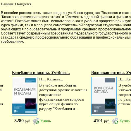
Наличие:
Ожидается
В пособии рассмотрены такие разделы учебного курса, как "Волновая и квант
"Квантовая физика и физика атома" и "Элементы ядерной физики и физики
частиц". Пособие может быть использовано как в учебном процессе при изуч
курса физики, так и в процессе самостоятельной подготовки студентами кол
обучающихся по образовательным программам среднего профессионального
Соответствует современным требованиям Федерального государственного 
стандарта среднего профессионального образования и профессиональным
требованиям.
Колебания и волны. Учебное...
Волновая оптика. Уче
П...
,
Каляева...
П...
,
Ка
ия
В учебном пособии на
В учеб
ой
доступном уровне изложены
изложе
современные
вопрос
фундаментальные вопросы
по раз
ия
курса общей физики по
оптика"
разделу "Колебания и...
3280
4101
руб
Купить
руб
Купить