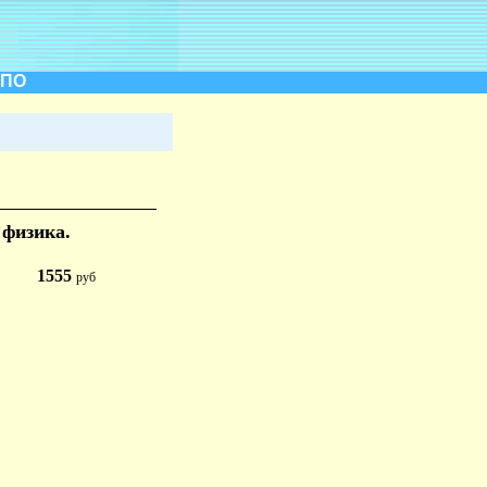
СПО
 физика.
1555
руб