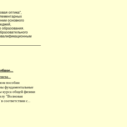
овая оптика",
 элементарных
ении основного
леджей,
 образования.
образовательного
 квалификационным
бное...
ляева...
ном пособии
ны фундаментальные
ы курса общей физики
делу "Волновая
 в соответствии с...