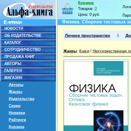
Корзина
Логин
Товаров:
0
Цена:
0 руб.
Пар
Физика. Сборник тестовых за
НОВОСТИ
ОБ ИЗДАТЕЛЬСТВЕ
Личное пространство
До
КАТАЛОГ
СОТРУДНИЧЕСТВО
Жанры
:
Книги
/
Нехудожественная л
ПРОДАЖА КНИГ
АВТОРЫ
ГАЛЕРЕЯ
МАГАЗИН
Авторы
Жанры
Издательства
Серии
Новинки
Рейтинги
Корзина