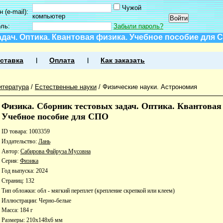
Чужой
 (e-mail):
компьютер
оль:
Забыли пароль?
дач. Оптика. Квантовая физика. Учебное пособие для 
ставка
Оплата
Как заказать
итература
/
Естественные науки
/
Физические науки. Астрономия
Физика. Сборник тестовых задач. Оптика. Квантовая
Учебное пособие для СПО
ID товара: 1003359
Издательство:
Лань
Автор:
Сабирова Файруза Мусовна
Серия:
Физика
Год выпуска: 2024
Страниц: 132
Тип обложки: обл - мягкий переплет (крепление скрепкой или клеем)
Иллюстрации: Черно-белые
Масса: 184 г
Размеры: 210x148x6 мм