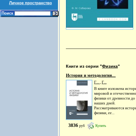
Личное пространство
Поиск
Книги из серии "
Физика
"
История и методология...
Г...
,
Г...
В книге изложена истор
мировой и отечественн
физики от древности до
наших дней.
Рассматриваются истор
физики, ее...
3836
руб
Купить