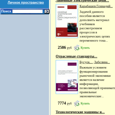
Линейные электрические цепи...
Личное пространство
Карабашев Геннадий...
Поиск
Задачей данного
пособия является
дополнить материал
учебников
рассмотрением
процессов в
электрических цепях
переменного тока...
2586
руб
Купить
Отраслевые стандарты...
Бусуек...
,
Забелина...
Важным условием
функционирования
рыночной экономики
является наличие
информации,
позволяющей принимат
правильные
экономические...
7774
руб
Купить
Технологические машины и...