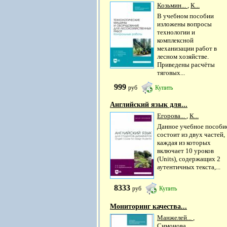
Козьмин...
,
К...
В учебном пособии
изложены вопросы
технологии и
комплексной
механизации работ в
лесном хозяйстве.
Приведены расчёты
тяговых...
999
руб
Купить
Английский язык для...
Егорова...
,
К...
Данное учебное пособи
состоит из двух частей,
каждая из которых
включает 10 уроков
(Units), содержащих 2
аутентичных текста,...
8333
руб
Купить
Мониторинг качества...
Манжелей...
,
Симонова...