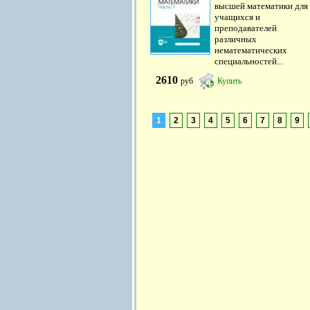
высшей математики для
учащихся и
преподавателей
различных
нематематических
специальностей...
2610
руб
Купить
1
2
3
4
5
6
7
8
9