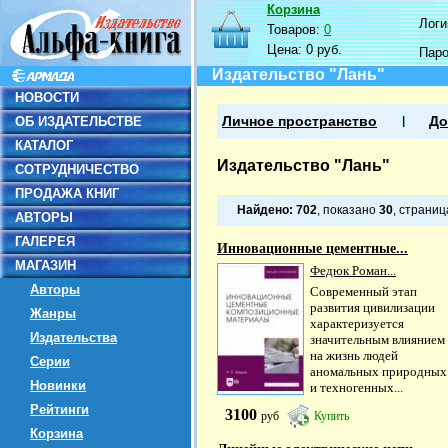
Корзина
Логин
Товаров:
0
Цена:
0 руб.
Пар
Издательство "Лань"
НОВОСТИ
ОБ ИЗДАТЕЛЬСТВЕ
Личное пространство
До
КАТАЛОГ
Издательство "Лань"
СОТРУДНИЧЕСТВО
ПРОДАЖА КНИГ
Найдено:
702
, показано
30
, страни
АВТОРЫ
ГАЛЕРЕЯ
Инновационные цементные...
МАГАЗИН
Федюк Роман...
Авторы
Современный этап
развития цивилизации
Жанры
характеризуется
Издательства
значительным влиянием
на жизнь людей
Серии
аномальных природных
Новинки
и техногенных...
Рейтинги
3100
руб
Купить
Корзина