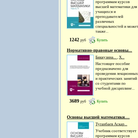
программам курсов
высшей математики для
учащихся и
преподавателей
различных
специальностей и може
также...
1242
руб
Купить
Нормативно-правовые основы...
Биккузина...
,
Х...
Настоящее пособие
предназначено для
проведения лекционных
и практических занятий
со студентами по
учебной дисциплине...
3689
руб
Купить
Основы высшей математики....
Туганбаев Аскар...
Учебник соответствует
программам курсов