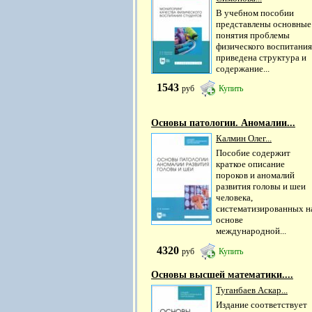
В учебном пособии
представлены основные
понятия проблемы
физического воспитания
приведена структура и
содержание...
1543
руб
Купить
Основы патологии. Аномалии...
Калмин Олег...
Пособие содержит
краткое описание
пороков и аномалий
развития головы и шеи
человека,
систематизированных н
основе
международной...
4320
руб
Купить
Основы высшей математики....
Туганбаев Аскар...
Издание соответствует