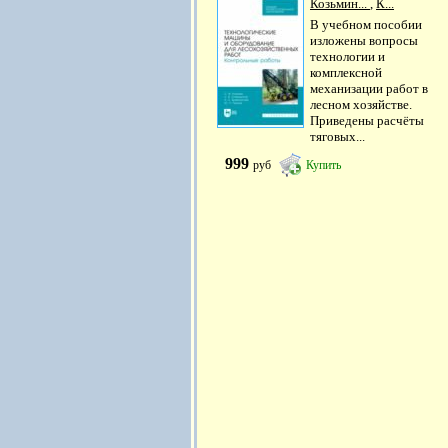
Козьмин...
,
К...
В учебном пособии
изложены вопросы
технологии и
комплексной
механизации работ в
лесном хозяйстве.
Приведены расчёты
тяговых...
999
руб
Купить