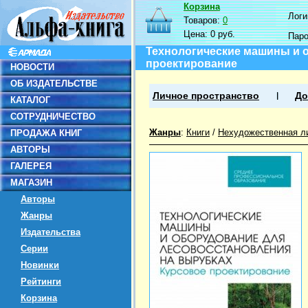
Корзина
Логин
Товаров:
0
Цена:
0 руб.
Пар
Технологические машины и о
проектирование
НОВОСТИ
ОБ ИЗДАТЕЛЬСТВЕ
Личное пространство
До
КАТАЛОГ
СОТРУДНИЧЕСТВО
Жанры
:
Книги
/
Нехудожественная л
ПРОДАЖА КНИГ
АВТОРЫ
ГАЛЕРЕЯ
МАГАЗИН
Авторы
Жанры
Издательства
Серии
Новинки
Рейтинги
Корзина