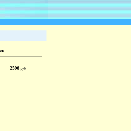
сен
2598
руб