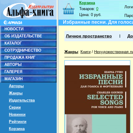
Корзина
Логин
Товаров:
0
Цена:
0 руб.
Пар
Избранные песни. Для голос
НОВОСТИ
ОБ ИЗДАТЕЛЬСТВЕ
Личное пространство
До
КАТАЛОГ
СОТРУДНИЧЕСТВО
Жанры
:
Книги
/
Нехудожественная л
ПРОДАЖА КНИГ
АВТОРЫ
ГАЛЕРЕЯ
МАГАЗИН
Авторы
Жанры
Издательства
Серии
Новинки
Рейтинги
Корзина