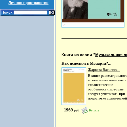
Личное пространство
Поиск
Книги из серии "
Музыкальная л
Как исполнять Моцарта?...
Жаркова Василиса...
В книге рассматривают
вокально-технические и
стилистические
особенности, которые
следует учитывать при
подготовке сценической.
1969
руб
Купить