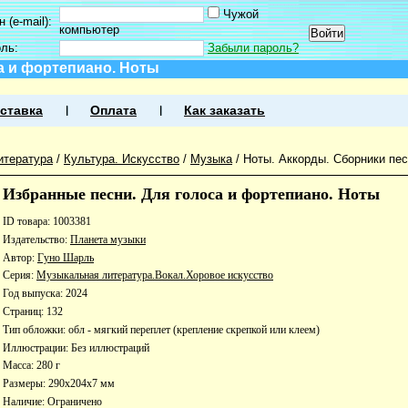
Чужой
 (e-mail):
компьютер
оль:
Забыли пароль?
а и фортепиано. Ноты
ставка
Оплата
Как заказать
итература
/
Культура. Искусство
/
Музыка
/
Ноты. Аккорды. Сборники пе
Избранные песни. Для голоса и фортепиано. Ноты
ID товара: 1003381
Издательство:
Планета музыки
Автор:
Гуно Шарль
Серия:
Музыкальная литература.Вокал.Хоровое искусство
Год выпуска: 2024
Страниц: 132
Тип обложки: обл - мягкий переплет (крепление скрепкой или клеем)
Иллюстрации: Без иллюстраций
Масса: 280 г
Размеры: 290x204x7 мм
Наличие:
Ограничено