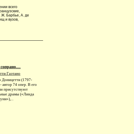
ении всего
ранцузские,
Ж. Барбье, А. де
ищ и вузов,
сопрано....
тти Гаэтано
о Доницетти (1797-
 автор 74 опер. В его
ии присутствуют
ьные драмы («Линда
ни»),...