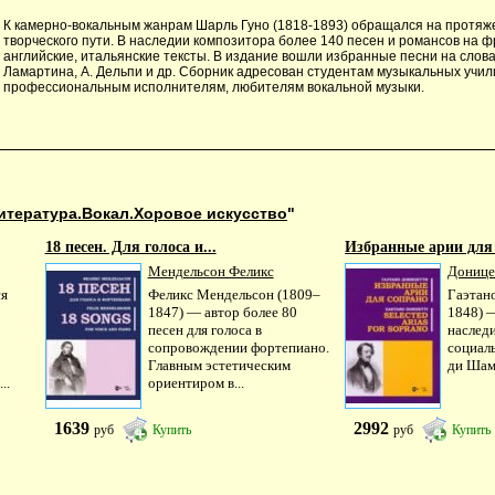
К камерно-вокальным жанрам Шарль Гуно (1818-1893) обращался на протяж
творческого пути. В наследии композитора более 140 песен и романсов на ф
английские, итальянские тексты. В издание вошли избранные песни на слова 
Ламартина, А. Дельпи и др. Сборник адресован студентам музыкальных учил
профессиональным исполнителям, любителям вокальной музыки.
итература.Вокал.Хоровое искусство
"
18 песен. Для голоса и...
Избранные арии для 
Мендельсон Феликс
Донице
ся
Феликс Мендельсон (1809–
Гаэтан
1847) — автор более 80
1848) —
песен для голоса в
наслед
сопровождении фортепиано.
социал
Главным эстетическим
ди Шаму
..
ориентиром в...
1639
2992
руб
Купить
руб
Купить