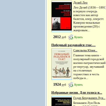
Делиб Лео
Лео Делиб (1836—1891
в первую очередь
известен как автор
балетов, опер, оперетт.
Камерно-вокальные
произведения (20) с
жанровым...
2012
руб
Купить
Победный раздавайся глас....
Савельева Юлия...
Главная тема книги –
популярный городской
военно-патриотический
ре-пертуар, звучавший
на столичных
торжествах в честь
победы в...
1924
руб
Купить
Избранные песни. Для голоса и...
Годар Бенджамен Луи...
Бенжамен Луи Поль