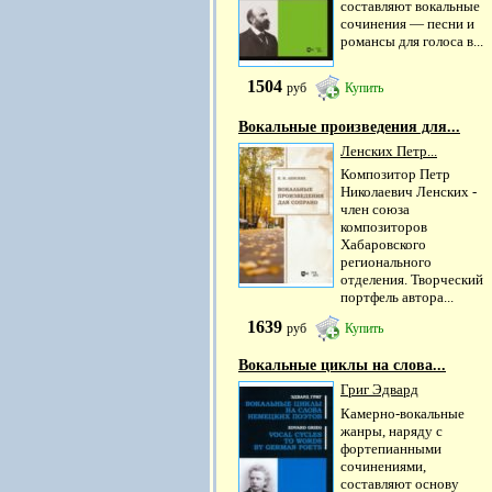
составляют вокальные
сочинения — песни и
романсы для голоса в...
1504
руб
Купить
Вокальные произведения для...
Ленских Петр...
Композитор Петр
Николаевич Ленских -
член союза
композиторов
Хабаровского
регионального
отделения. Творческий
портфель автора...
1639
руб
Купить
Вокальные циклы на слова...
Григ Эдвард
Камерно-вокальные
жанры, наряду с
фортепианными
сочинениями,
составляют основу