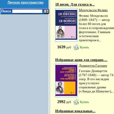
Личное пространство
18 песен. Для голоса и...
Мендельсон Феликс
Поиск
Феликс Мендельсон
(1809–1847) — автор
более 80 песен для
голоса в сопровождени
фортепиано. Главным
эстетическим
ориентиром в...
1639
руб
Купить
Избранные арии для сопрано....
Доницетти Гаэтано
Гаэтано Доницетти
(1797-1848) — автор 74
опер. В его наследии
присутствуют
социальные драмы
(«Линда ди Шамуни»),...
2992
руб
Купить
Избранные вокальные...