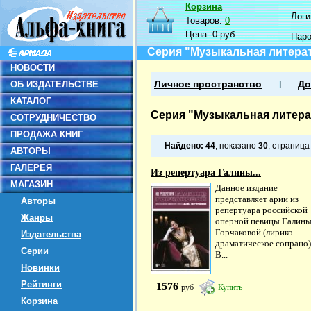
Корзина
Логин
Товаров:
0
Цена:
0 руб.
Пар
Серия "Музыкальная литерат
НОВОСТИ
ОБ ИЗДАТЕЛЬСТВЕ
Личное пространство
До
КАТАЛОГ
Серия "Музыкальная литера
СОТРУДНИЧЕСТВО
ПРОДАЖА КНИГ
Найдено:
44
, показано
30
, страниц
АВТОРЫ
ГАЛЕРЕЯ
Из репертуара Галины...
МАГАЗИН
Данное издание
представляет арии из
Авторы
репертуара российской
Жанры
оперной певицы Галин
Горчаковой (лирико-
Издательства
драматическое сопрано)
Серии
В...
Новинки
Рейтинги
1576
руб
Купить
Корзина