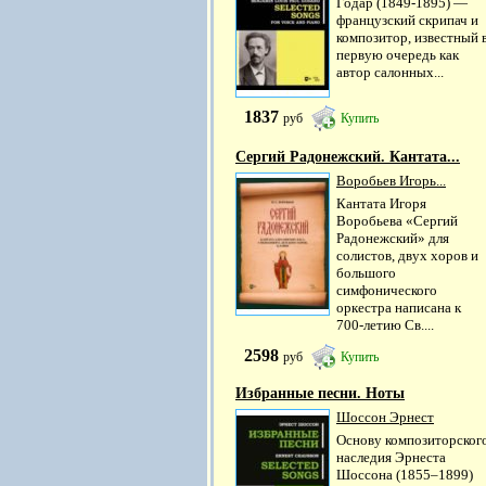
Годар (1849-1895) —
французский скрипач и
композитор, известный 
первую очередь как
автор салонных...
1837
руб
Купить
Сергий Радонежский. Кантата...
Воробьев Игорь...
Кантата Игоря
Воробьева «Сергий
Радонежский» для
солистов, двух хоров и
большого
симфонического
оркестра написана к
700-летию Св....
2598
руб
Купить
Избранные песни. Ноты
Шоссон Эрнест
Основу композиторског
наследия Эрнеста
Шоссона (1855–1899)