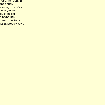
 через истории и
еред сном.
рством, способны
х поведение,
ть характер,
го волка или
у­щее, полюбите
на широкому кругу