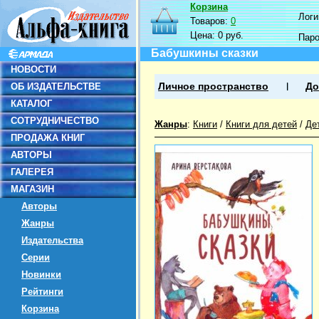
Корзина
Логин
Товаров:
0
Цена:
0 руб.
Пар
Бабушкины сказки
НОВОСТИ
ОБ ИЗДАТЕЛЬСТВЕ
Личное пространство
До
КАТАЛОГ
СОТРУДНИЧЕСТВО
Жанры
:
Книги
/
Книги для детей
/
Де
ПРОДАЖА КНИГ
АВТОРЫ
ГАЛЕРЕЯ
МАГАЗИН
Авторы
Жанры
Издательства
Серии
Новинки
Рейтинги
Корзина