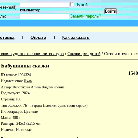
Чужой
 (e-mail):
компьютер
оль:
Забыли пароль?
ставка
Оплата
Как заказать
тская художественная литература
/
Сказки для детей
/
Сказки отечестве
Бабушкины сказки
154
ID товара: 1004324
Издательство:
Икар
Автор:
Верстакова Арина Владимировна
Год выпуска: 2024
Страниц: 108
Тип обложки: 7Б - твердая (плотная бумага или картон)
Иллюстрации: Цветные
Масса: 488 г
Размеры: 245x172x15 мм
Наличие:
На складе