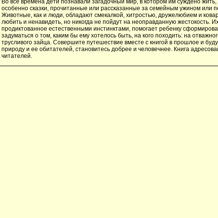
Во все времена дети познавали загадочный мир, в котором им суждено жить,
особенно сказки, прочитанные или рассказанные за семейным ужином или п
Животные, как и люди, обладают смекалкой, хитростью, дру­желюбием и кова
любить и ненавидеть, но ни­когда не пойдут на неоправданную жестокость. И
продиктованное естественными инстинктами, помогает ребенку сформирова
задуматься о том, каким бы ему хоте­лось быть, на кого походить: на отважно
трусливого зайца. Совершите путешествие вместе с книгой в прошлое и буд
природу и ее обитателей, становитесь добрее и человечнее. Книга адресова
читателей.