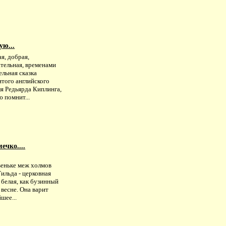
ую...
я, добрая,
ательная, временами
льная сказка
итого английского
я Редьярда Киплинга,
 помнит...
ечко....
е
веньке меж холмов
ильда - церковная
белая, как бузинный
 весне. Она варит
шее...