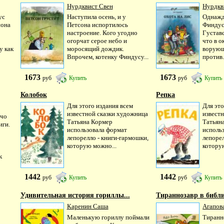
Нурдквист Свен
Нурдкв
ус
Наступила осень, и у
Однажд
сона
Петсона испортилось
Финдус
настроение. Кого угодно
Густавс
огорчат серое небо и
что в о
у как
моросящий дождик.
ворующ
Впрочем, котенку Финдусу...
против.
1673
1673
руб
Купить
руб
Купить
Колобок
Репка
Для этого издания всем
Для это
известной сказки художница
извест
ячо
Татьяна Кормер
Татьян
иги.
использовала формат
исполь
лепорелло - книги-гармошки,
лепорел
которую можно...
котору
к
1442
1442
руб
Купить
руб
Купить
Удивительная история гориллы...
Тираннозавр в библ
Каренин Саша
Агапов
Маленькую гориллу поймали
Тиранн