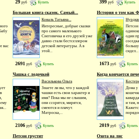
29
399
руб
Купить
руб
Купить
Большая книга сказок. Самый...
История о том как Ф
Коваль Татьяна...
Нурдкв
ного
Интересные, добрые сказки
Петсон
Бабу
про самого маленького
одиноки
Снеговичка и его друзей уже
один п
давно стали бестселлером
соседка
е вас
детской литературы. А в
большу
этой...
сидел...
2691
1673
руб
Купить
руб
Купить
Чашка с лодочкой
Когда кончается печ
Василькова Ольга
Кестер
ует
Знаете ли вы, что у каждой
Дома у 
в
чашки есть свои характер и
кошечк
н,
имя? Пока мы не слышим,
каварда
 ему
они ссорятся, мирятся,
и там, 
к...
смеются и плачут.
Кажется
Матроска,...
порядок
2106
2019
руб
Купить
руб
Купить
Петсон грустит
Охота на лис