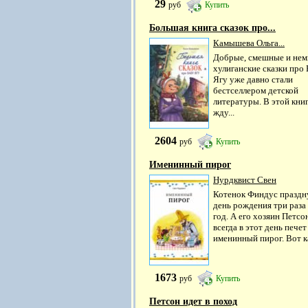
29
руб
Купить
Большая книга сказок про...
Камышева Ольга...
Добрые, смешные и нем
хулиганские сказки про 
Ягу уже давно стали
бестселлером детской
литературы. В этой книг
жду...
2604
руб
Купить
Именинный пирог
Нурдквист Свен
Котенок Финдус праздн
день рождения три раза 
год. А его хозяин Петсо
всегда в этот день печет
именинный пирог. Вот ка
1673
руб
Купить
Петсон идет в поход