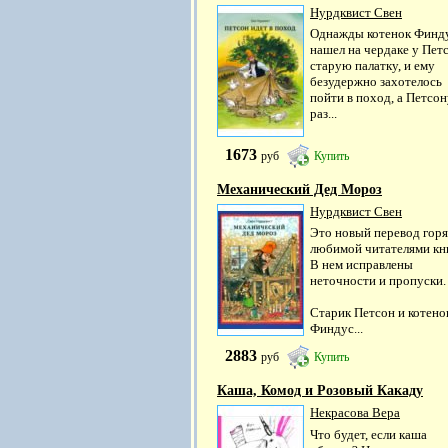
Нурдквист Свен
Однажды котенок Финд
нашел на чердаке у Пет
старую палатку, и ему
безудержно захотелось
пойти в поход, а Петсон
раз...
1673
руб
Купить
Механический Дед Мороз
Нурдквист Свен
Это новый перевод гор
любимой читателями кн
В нем исправлены
неточности и пропуски.
Старик Петсон и котено
Финдус...
2883
руб
Купить
Каша, Комод и Розовый Какаду
Некрасова Вера
Что будет, если каша