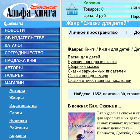
Корзина
Логин
Товаров:
0
Цена:
0 руб.
Пар
Жанр "Сказки для детей"
НОВОСТИ
Личное пространство
До
ОБ ИЗДАТЕЛЬСТВЕ
КАТАЛОГ
Жанры
:
Книги
/
Книги для детей
/
Де
СОТРУДНИЧЕСТВО
Басни для детей
ПРОДАЖА КНИГ
Русские народные сказки
Сборники сказок
АВТОРЫ
Сказки зарубежных писателей
ГАЛЕРЕЯ
Сказки народов мира
Сказки отечественных писателей
МАГАЗИН
Авторы
Найдено:
1652
, показано
30
, стран
Жанры
Издательства
В поисках Кая. Сказка в...
Серии
Эта чудесная сказка в с
для взрослых и их детей
Новинки
самых главных чувствах
Рейтинги
вечных ценностях -
Верности, Дружбе, Любви
Корзина