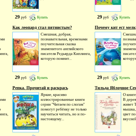
29
29
руб
Купить
руб
Купить
Как леопард стал пятнистым?
Почему кит ест мелк
Смешная, добрая,
Смешна
ами
познавательная, временами
познав
поучительная сказка
поучите
о
знаменитого английского
знамен
инга,
писателя Редьярда Киплинга,
писател
которую помнит...
которую
29
29
руб
Купить
руб
Купить
Репка. Прочитай и раскрась
Тильда Яблочное Сем
Яркие, красиво
О книг
нами
иллюстрированные книги
В дере
серии "Читаем по слогам"
живет Т
о
помогут ребёнку не только
мышка, 
инга,
научиться читать, но и по-
цвет по
настоящему...
вкусней