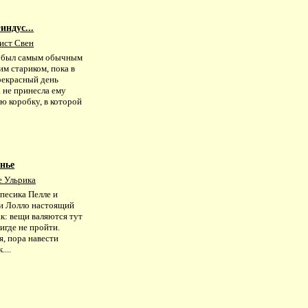
индус...
ист Свен
 был самым обычным
м стариком, пока в
рекрасный день
 не принесла ему
ю коробку, в которой
енье
е Ульрика
песика Пелле и
и Лолло настоящий
к: вещи валяются тут
нигде не пройти.
, пора навести
....