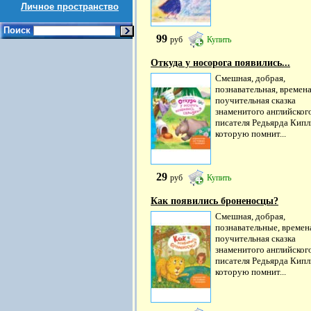
Личное пространство
Поиск
99
руб
Купить
Откуда у носорога появились...
Смешная, добрая,
познавательная, времен
поучительная сказка
знаменитого английског
писателя Редьярда Кипл
которую помнит...
29
руб
Купить
Как появились броненосцы?
Смешная, добрая,
познавательные, време
поучительная сказка
знаменитого английског
писателя Редьярда Кипл
которую помнит...