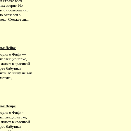
в страхе всех
ых зверят. Но
ы он совершенно
о оказался в
еке. Сможет ли...
рья Лейре
тория о Фифи —
коллекционерке,
 живет в красивой
рее бабушки
иты. Мышку не так
метить,...
рья Лейре
тория о Фифи -
коллекционерке,
 живет в красивой
рее бабушки