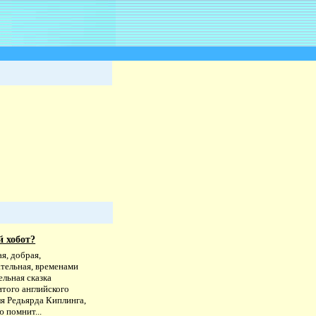
й хобот?
я, добрая,
ательная, временами
льная сказка
итого английского
я Редьярда Киплинга,
 помнит...