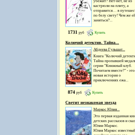
убежит? Нет-нет, не из
кастрюли на плиту, а
отправится… в путешес
по белу свету! Чем же е
заняться?...
1731
руб
Купить
Колючий детектив. Тайна...
Абдеева Гульшат...
Книга "Колючий детекти
Тайна пропавшей медали
серии "Книжный клуб.
Почитаем вместе?" - это
новая история о
приключениях ежа...
874
руб
Купить
Светит незнакомая звезда
Маркос Юлия...
Это первая изданная кн
детских рассказов и ска
Юлии Маркос.
Юлия Маркос известны