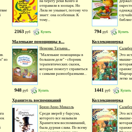
на берегу реки Конго и
держал 
отправили в зоопарк. Но
окрестн
твие
Лила не унывает, потому что
однажд
й
знает: она особенная. К
случайн
тому...
библиот
2163
794
руб
Купить
руб
Купить
Маленькие помощницы в...
Коллекционерка
Нененко Татьяна...
Салабе
в.
"Маленькие помощницы в
Это ис
" из
большом деле" - сборник
мышке-
терапевтических сказок,
которая
которые помогут справиться
оранже
с самыми разнообразными...
Маргар
легко за
948
1441
руб
Купить
руб
Купить
Хранитель воспоминаний
Коллекционерка
Брюн-Арно Микаэль
Салабе
ига
Среди зверей у барсука,
Это ис
зок
которого все называли
мышке-
Хранителем воспоминаний,
которая
й
была дурная слава. По всему
оранже