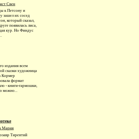
ист Свен
ы к Петсону и
у зашел их сосед
он, который сказал,
круге появилась лиса,
ая кур. Но Финдус
..
го издания всем
ной сказки художница
а Кормер
зовала формат
ло - книги-гармошки,
ю можно...
иотеке
а Мария
озавр Тирентий