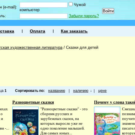
Чужой
 (e-mail):
компьютер
оль:
Забыли пароль?
ставка
Оплата
Как заказать
тская художественная литература
/
Сказки для детей
ица
1
Сортировать по:
названию
|
наличию
↓
|
цене
Разноцветные сказки
Почему у слона тако
тихах
"Разноцветные сказки" - это
Смешна
 о
сборник русских и
познав
 и
зарубежных сказок, на
поучите
которых выросло уже не
знамен
 -...
одно поколение малышей.
писател
Для самых юных...
которую