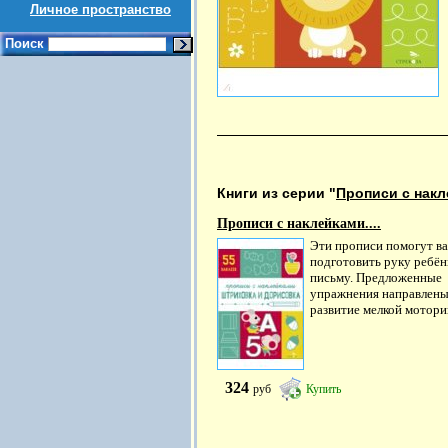
Личное пространство
Поиск
Книги из серии "
Прописи с накл
Прописи с наклейками....
Эти прописи помогут в
подготовить руку ребён
письму. Предложенные
упражнения направлены
развитие мелкой моторик
324
руб
Купить