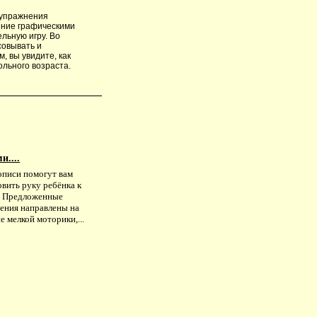
 упражнения
ение графическими
льную игру. Во
совывать и
 вы увидите, как
льного возраста.
и....
описи помогут вам
вить руку ребёнка к
. Предложенные
ения направлены на
е мелкой моторики,...