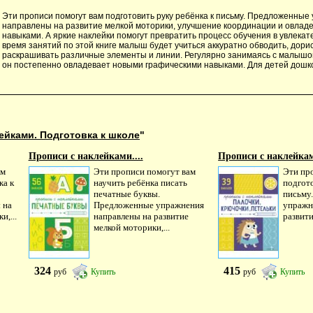
Эти прописи помогут вам подготовить руку ребёнка к письму. Предложенные
направлены на развитие мелкой моторики, улучшение координации и овлад
навыками. А яркие наклейки помогут превратить процесс обучения в увлекате
время занятий по этой книге малыш будет учиться аккуратно обводить, дори
раскрашивать различные элементы и линии. Регулярно занимаясь с малышом,
он постепенно овладевает новыми графическими навыками. Для детей дошко
ейками. Подготовка к школе
"
Прописи с наклейками....
Прописи с наклейкам
ам
Эти прописи помогут вам
Эти пр
ка к
научить ребёнка писать
подгото
печатные буквы.
письму
 на
Предложенные упражнения
упражн
и,...
направлены на развитие
развити
мелкой моторики,...
324
415
руб
Купить
руб
Купить