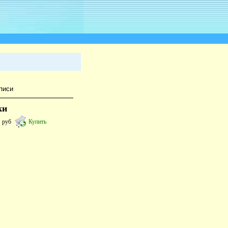
писи
ки
5
руб
Купить