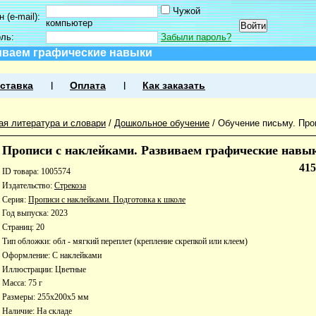
Чужой
 (e-mail):
компьютер
оль:
Забыли пароль?
иваем графические навыки
ставка
Оплата
Как заказать
ая литература и словари
/
Дошкольное обучение
/
Обучение письму. Про
Прописи с наклейками. Развиваем графические навы
41
ID товара: 1005574
Издательство:
Стрекоза
Серия:
Прописи с наклейками. Подготовка к школе
Год выпуска: 2023
Страниц: 20
Тип обложки: обл - мягкий переплет (крепление скрепкой или клеем)
Оформление: С наклейками
Иллюстрации: Цветные
Масса: 75 г
Размеры: 255x200x5 мм
Наличие:
На складе