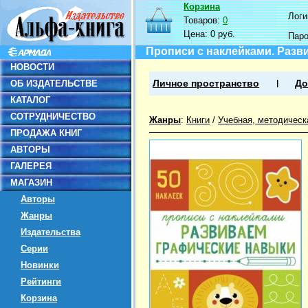
Корзина
Логин
Товаров:
0
Цена:
0 руб.
Пар
Прописи с наклейками. Разв
НОВОСТИ
ОБ ИЗДАТЕЛЬСТВЕ
Личное пространство
До
КАТАЛОГ
СОТРУДНИЧЕСТВО
Жанры
:
Книги
/
Учебная, методическ
ПРОДАЖА КНИГ
АВТОРЫ
ГАЛЕРЕЯ
МАГАЗИН
Авторы
Жанры
Издательства
Серии
Новинки
Рейтинги
Корзина