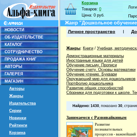
Корзина
Логин
Товаров:
0
Цена:
0 руб.
Пар
Жанр "Дошкольное обучение
НОВОСТИ
Личное пространство
До
ОБ ИЗДАТЕЛЬСТВЕ
КАТАЛОГ
Жанры
:
Книги
/
Учебная, методическ
СОТРУДНИЧЕСТВО
Демонстрационные материалы
ПРОДАЖА КНИГ
Иностранные языки для детей
Обучение письму. Прописи
АВТОРЫ
Обучение счету. Основы математики
ГАЛЕРЕЯ
Обучение чтению. Буквари
Окружающий мир для дошкольников
МАГАЗИН
Портфолио дошкольника
Развитие общих способностей
Авторы
Сборники для подготовки к школе. Т
Жанры
Издательства
Найдено:
1430
, показано
30
, стран
Серии
Занимаемся с Развивайкиным
Новинки
Развитие
Рейтинги
познавательных
Корзина
процессов - важнейший