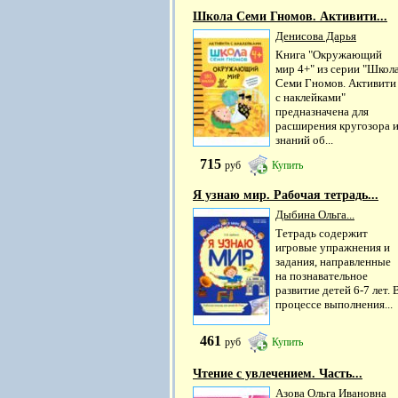
Школа Семи Гномов. Активити...
Денисова Дарья
Книга "Окружающий
мир 4+" из серии "Школ
Семи Гномов. Активити
с наклейками"
предназначена для
расширения кругозора 
знаний об...
715
руб
Купить
Я узнаю мир. Рабочая тетрадь...
Дыбина Ольга...
Тетрадь содержит
игровые упражнения и
задания, направленные
на познавательное
развитие детей 6-7 лет. 
процессе выполнения...
461
руб
Купить
Чтение с увлечением. Часть...
Азова Ольга Ивановна