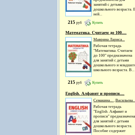
занятий с детьми
дошкольного возраста. 
ней...
215
руб
Купить
Математика. Считаем до 100....
Маврина Лариса...
Рабочая тетрадь
"Математика. Считаем
до 100" предназначена
для занятий с детьми
дошкольного и младшег
школьного возраста. В...
215
руб
Купить
English. Алфавит и прописи....
Семакина...
,
Васильева..
Рабочая тетрадь
"English. Алфавит и
прописи" предназначен
для занятий с детьми
дошкольного возраста.
Пособие содержит