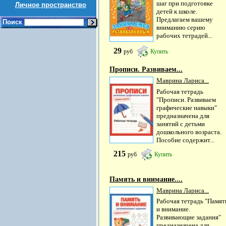
шаг при подготовке
Личное пространство
детей к школе.
Предлагаем вашему
Поиск
вниманию серию
рабочих тетрадей...
29
руб
Купить
Прописи. Развиваем...
Маврина Лариса...
Рабочая тетрадь
"Прописи. Развиваем
графические навыки"
предназначена для
занятий с детьми
дошкольного возраста.
Пособие содержит...
215
руб
Купить
Память и внимание....
Маврина Лариса...
Рабочая тетрадь "Памят
и внимание.
Развивающие задания"
предназначена для