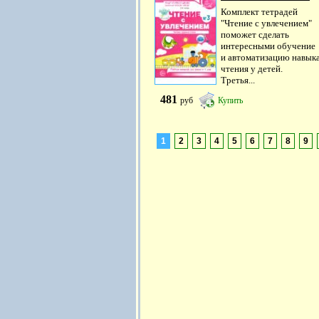
Комплект тетрадей
"Чтение с увлечением"
поможет сделать
интересными обучение
и автоматизацию навык
чтения у детей.
Третья...
481
руб
Купить
1
2
3
4
5
6
7
8
9