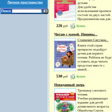
Личное пространство
детьми.
Для удобства
Поиск
использования прописи
состоят из двух частей.
Предназначены как для..
226
руб
Купить
Читаю с мамой. Нинины...
Станкевич Светлана...
Книги этой серии
прекрасно подойдут
детям для первого
чтения. Ребёнок не буде
уставать, ведь читать
предстоит вместе с
мамой....
530
руб
Купить
Невиданный зверь
Тренажер слогового
чтения.
Учебно-развивающее
издание для детей
дошкольного возраста.
Обработка Сергея