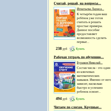
Считай, решай, на вопросы...
Игнатьева Лариса...
К четырём годам ваш
ребёнок уже готов
считать и решать
простые примеры.
Данное пособие
предоставляет
возможность сделать
первые...
238
руб
Купить
Рабочая тетрадь по обучению...
Бураков Николай...
Состав числа - это один
из ключевых
математических
навыков. Именно от нег
зависит, насколько
быстро и успешно
ребенок освоит...
494
руб
Купить
Читаем по слогам. Крупные...