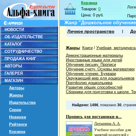
Корзина
Логин
Товаров:
0
Цена:
0 руб.
Пар
Жанр "Дошкольное обучение
НОВОСТИ
Личное пространство
До
ОБ ИЗДАТЕЛЬСТВЕ
КАТАЛОГ
Жанры
:
Книги
/
Учебная, методическ
СОТРУДНИЧЕСТВО
Демонстрационные материалы
ПРОДАЖА КНИГ
Иностранные языки для детей
Обучение письму. Прописи
АВТОРЫ
Обучение счету. Основы математики
ГАЛЕРЕЯ
Обучение чтению. Буквари
Окружающий мир для дошкольников
МАГАЗИН
Портфолио дошкольника
Развитие общих способностей
Авторы
Сборники для подготовки к школе. Т
Жанры
Издательства
Найдено:
1496
, показано
30
, стран
Серии
Пропись для постановки и...
Новинки
Латынина А. А.
Рейтинги
Учебное пособие для
Корзина
занятий родителей с