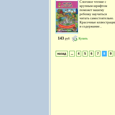
Слоговое чтение с
крупным шрифтом
поможет вашему
ребенку научиться
читать самостоятельно.
Красочные иллюстраци
и содержание...
143
руб
Купить
назад
...
4
5
6
7
8
9