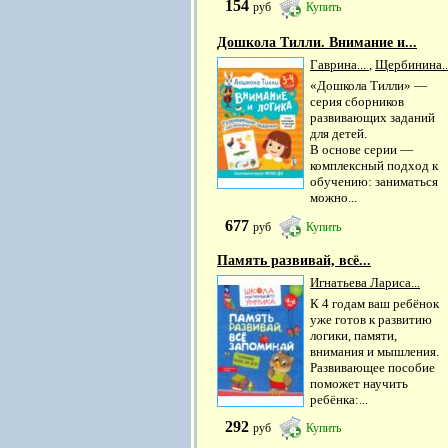
154
руб
Купить
Дошкола Тилли. Внимание и...
Гаврина...
,
Щербинина..
«Дошкола Тилли» —
серия сборников
развивающих заданий
для детей.
В основе серии —
комплексный подход к
обучению: заниматься
можно...
677
руб
Купить
Память развивай, всё...
Игнатьева Лариса...
К 4 годам ваш ребёнок
уже готов к развитию
логики, памяти,
внимания и мышления.
Развивающее пособие
поможет научить
ребёнка:...
292
руб
Купить