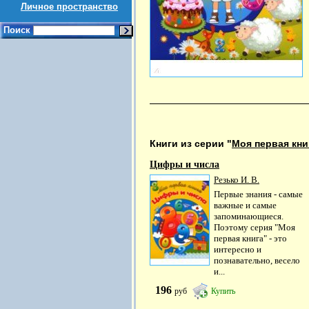
Личное пространство
Поиск
Книги из серии "
Моя первая кни
Цифры и числа
Резько И. В.
Первые знания - самые
важные и самые
запоминающиеся.
Поэтому серия "Моя
первая книга" - это
интересно и
познавательно, весело
и...
196
руб
Купить