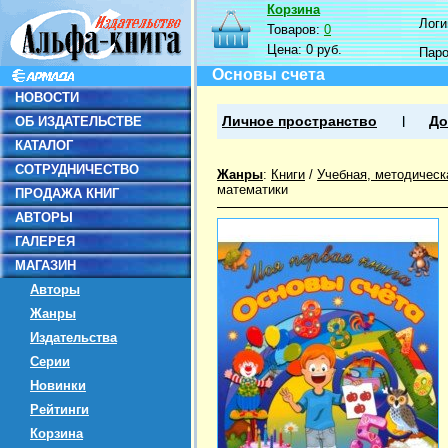
Корзина
Логин
Товаров:
0
Цена:
0 руб.
Пар
Основы счета
НОВОСТИ
ОБ ИЗДАТЕЛЬСТВЕ
Личное пространство
До
КАТАЛОГ
СОТРУДНИЧЕСТВО
Жанры
:
Книги
/
Учебная, методическ
математики
ПРОДАЖА КНИГ
АВТОРЫ
ГАЛЕРЕЯ
МАГАЗИН
Авторы
Жанры
Издательства
Серии
Новинки
Рейтинги
Корзина