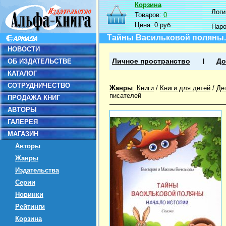
Корзина
Логин
Товаров:
0
Цена:
0 руб.
Пар
Тайны Васильковой поляны.
НОВОСТИ
ОБ ИЗДАТЕЛЬСТВЕ
Личное пространство
До
КАТАЛОГ
СОТРУДНИЧЕСТВО
Жанры
:
Книги
/
Книги для детей
/
Де
писателей
ПРОДАЖА КНИГ
АВТОРЫ
ГАЛЕРЕЯ
МАГАЗИН
Авторы
Жанры
Издательства
Серии
Новинки
Рейтинги
Корзина