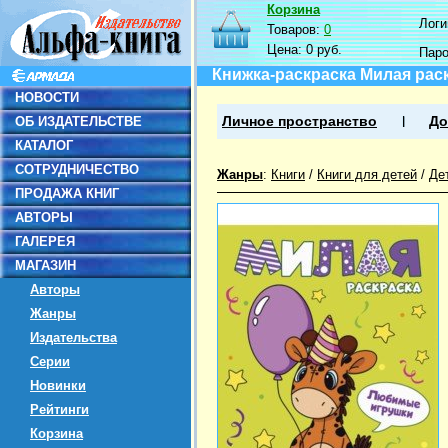
Корзина
Логин
Товаров:
0
Цена:
0 руб.
Пар
Книжка-раскраска Милая рас
НОВОСТИ
ОБ ИЗДАТЕЛЬСТВЕ
Личное пространство
До
КАТАЛОГ
СОТРУДНИЧЕСТВО
Жанры
:
Книги
/
Книги для детей
/
Де
ПРОДАЖА КНИГ
АВТОРЫ
ГАЛЕРЕЯ
МАГАЗИН
Авторы
Жанры
Издательства
Серии
Новинки
Рейтинги
Корзина