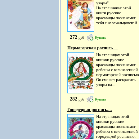
узоры".
На страничках этой
книги русские
красавицы познакомят
тебя с колокольцовской..
272
руб
Купить
Пермогорская роспись....
На страницах этой
книжки русские
красавицы познакомят
ребенка с великолепной
пермогорской росписью
Он сможет раскрасить
узоры на...
282
руб
Купить
Городецкая роспись....
На страницах этой
книжки русские
красавицы познакомят
ребенка с великолепной
городецкой росписью.