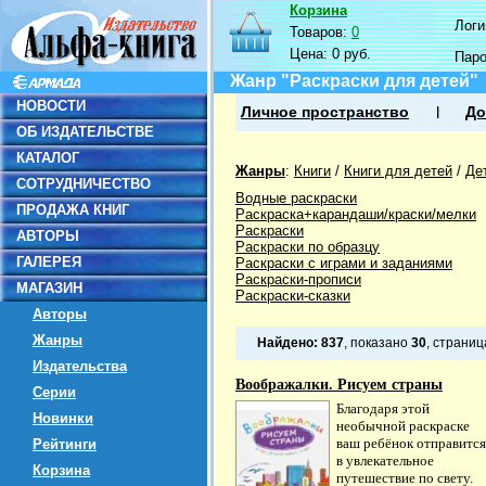
Корзина
Логин
Товаров:
0
Цена:
0 руб.
Пар
Жанр "Раскраски для детей"
НОВОСТИ
Личное пространство
До
ОБ ИЗДАТЕЛЬСТВЕ
КАТАЛОГ
Жанры
:
Книги
/
Книги для детей
/
Де
СОТРУДНИЧЕСТВО
Водные раскраски
ПРОДАЖА КНИГ
Раскраска+карандаши/краски/мелки
Раскраски
АВТОРЫ
Раскраски по образцу
ГАЛЕРЕЯ
Раскраски с играми и заданиями
Раскраски-прописи
МАГАЗИН
Раскраски-сказки
Авторы
Жанры
Найдено:
837
, показано
30
, страни
Издательства
Воображалки. Рисуем страны
Серии
Благодаря этой
Новинки
необычной раскраске
ваш ребёнок отправится
Рейтинги
в увлекательное
Корзина
путешествие по свету.