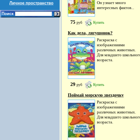
Он узнает много
Личное пространство
интересных фактов...
Поиск
75
руб
Купить
Как дела, лягушонок?
Раскраска с
изображениями
различных животных.
Для младшего школьног
возраста.
29
руб
Купить
Поймай морскую звездочку
Раскраска с
изображениями
различных животных.
Для младшего школьног
возраста.