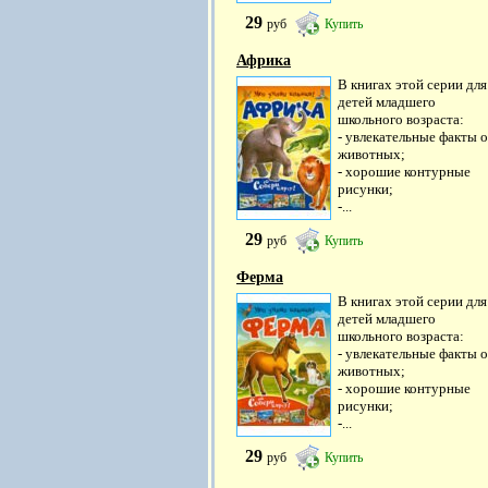
29
руб
Купить
Африка
В книгах этой серии для
детей младшего
школьного возраста:
- увлекательные факты о
животных;
- хорошие контурные
рисунки;
-...
29
руб
Купить
Ферма
В книгах этой серии для
детей младшего
школьного возраста:
- увлекательные факты о
животных;
- хорошие контурные
рисунки;
-...
29
руб
Купить