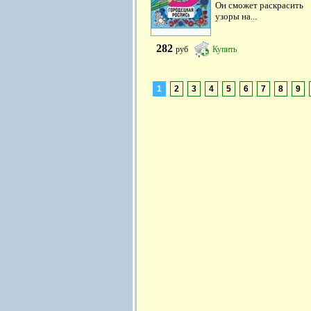
Он сможет раскрасить
узоры на...
282
руб
Купить
1
2
3
4
5
6
7
8
9