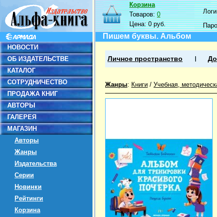
Корзина
Логин
Товаров:
0
Цена:
0 руб.
Пар
Пишем буквы. Альбом
НОВОСТИ
ОБ ИЗДАТЕЛЬСТВЕ
Личное пространство
До
КАТАЛОГ
СОТРУДНИЧЕСТВО
Жанры
:
Книги
/
Учебная, методическ
ПРОДАЖА КНИГ
АВТОРЫ
ГАЛЕРЕЯ
МАГАЗИН
Авторы
Жанры
Издательства
Серии
Новинки
Рейтинги
Корзина