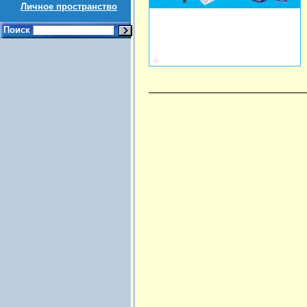
Личное пространство
Поиск