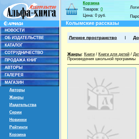
Корзина
Логин
Товаров:
0
Цена:
0 руб.
Пар
Колымские рассказы
НОВОСТИ
ОБ ИЗДАТЕЛЬСТВЕ
Личное пространство
До
КАТАЛОГ
СОТРУДНИЧЕСТВО
Жанры
:
Книги
/
Книги для детей
/
Де
Произведения школьной программы
ПРОДАЖА КНИГ
АВТОРЫ
ГАЛЕРЕЯ
МАГАЗИН
Авторы
Жанры
Издательства
Серии
Новинки
Рейтинги
Корзина