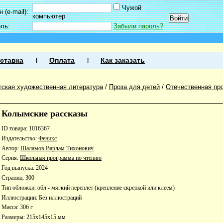
Чужой
 (e-mail):
компьютер
оль:
Забыли пароль?
ставка
Оплата
Как заказать
тская художественная литература
/
Проза для детей
/
Отечественная про
Колымские рассказы
ID товара: 1016367
Издательство:
Феникс
Автор:
Шаламов Варлам Тихонович
Серия:
Школьная программа по чтению
Год выпуска: 2024
Страниц: 300
Тип обложки: обл - мягкий переплет (крепление скрепкой или клеем)
Иллюстрации: Без иллюстраций
Масса: 306 г
Размеры: 215x145x15 мм