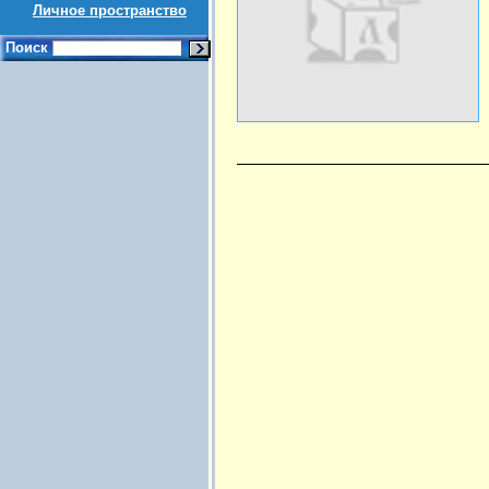
Личное пространство
Поиск