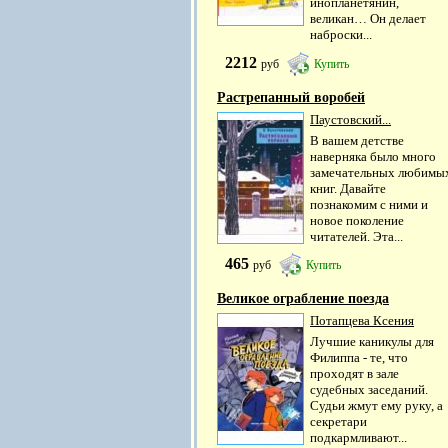
инопланетянин,
великан… Он делает
наброски...
2212
руб
Купить
Растрепанный воробей
Паустовский...
В вашем детстве
наверняка было много
замечательных любимы
книг. Давайте
познакомим с ними и
новое поколение
читателей. Эта...
465
руб
Купить
Великое ограбление поезда
Потапцева Ксения
Лучшие каникулы для
Филиппа - те, что
проходят в зале
судебных заседаний.
Судьи жмут ему руку, а
секретари
подкармливают...