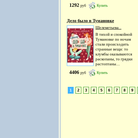
1292
руб
Купить
Дело было в Тумановке
Шелеметьева...
В тихой и спокойной
Тумановке по ночам
стали происходить
странные вещи: то
клумбы оказываются
раскопаны, то грядки
растоптаны....
4406
руб
Купить
1
2
3
4
5
6
7
8
9