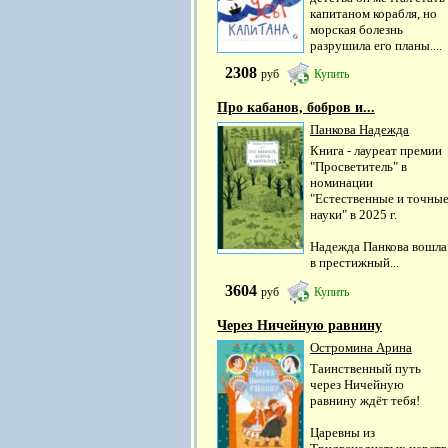
капитаном корабля, но
морская болезнь
разрушила его планы....
2308
руб
Купить
Про кабанов, бобров и...
Панкова Надежда
Книга - лауреат премии
"Просветитель" в
номинации
"Естественные и точны
науки" в 2025 г.
Надежда Панкова вошла
в престижный...
3604
руб
Купить
Через Ничейную равнину
Остромина Арина
Таинственный путь
через Ничейную
равнину ждёт тебя!
Царевны из