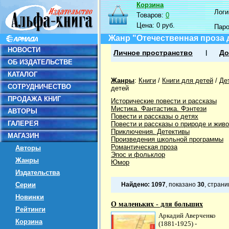
Корзина
Логин
Товаров:
0
Цена:
0 руб.
Пар
Жанр "Отечественная проза 
НОВОСТИ
Личное пространство
До
ОБ ИЗДАТЕЛЬСТВЕ
КАТАЛОГ
Жанры
:
Книги
/
Книги для детей
/
Де
СОТРУДНИЧЕСТВО
детей
ПРОДАЖА КНИГ
Исторические повести и рассказы
Мистика. Фантастика. Фэнтези
АВТОРЫ
Повести и рассказы о детях
ГАЛЕРЕЯ
Повести и рассказы о природе и жив
Приключения. Детективы
МАГАЗИН
Произведения школьной программы
Романтическая проза
Авторы
Эпос и фольклор
Жанры
Юмор
Издательства
Серии
Найдено:
1097
, показано
30
, стран
Новинки
О маленьких - для больших
Рейтинги
Аркадий Аверченко
Корзина
(1881-1925) -