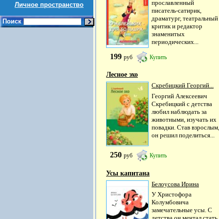
прославленный
Личное пространство
писатель-сатирик,
драматург, театральный
Поиск
критик и редактор
знаменитых
периодических...
199
руб
Купить
Лесное эхо
Скребицкий Георгий...
Георгий Алексеевич
Скребицкий с детства
любил наблюдать за
животными, изучать их
повадки. Став взрослым
он решил поделиться...
250
руб
Купить
Усы капитана
Белоусова Ирина
У Христофора
Колумбовича
замечательные усы. С
детства он мечтал стать