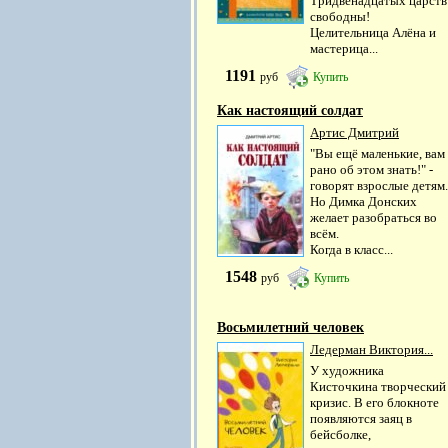
Тридвенадцатых царств
свободны!
Целительница Алёна и
мастерица...
1191
руб
Купить
Как настоящий солдат
Артис Дмитрий
"Вы ещё маленькие, вам
рано об этом знать!" -
говорят взрослые детям.
Но Димка Донских
желает разобраться во
всём.
Когда в класс...
1548
руб
Купить
Восьмилетний человек
Ледерман Виктория...
У художника
Кисточкина творческий
кризис. В его блокноте
появляются заяц в
бейсболке,