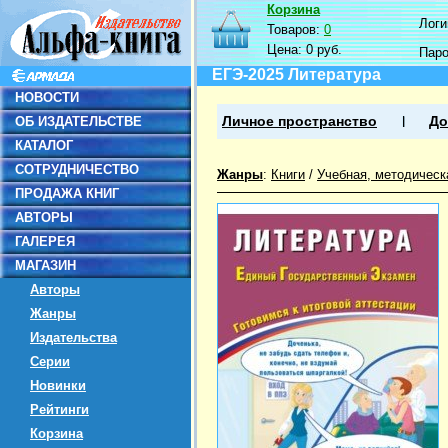
Корзина
Логин
Товаров:
0
Цена:
0 руб.
Пар
ЕГЭ-2025 Литература
НОВОСТИ
ОБ ИЗДАТЕЛЬСТВЕ
Личное пространство
До
КАТАЛОГ
СОТРУДНИЧЕСТВО
Жанры
:
Книги
/
Учебная, методическ
ПРОДАЖА КНИГ
АВТОРЫ
ГАЛЕРЕЯ
МАГАЗИН
Авторы
Жанры
Издательства
Серии
Новинки
Рейтинги
Корзина