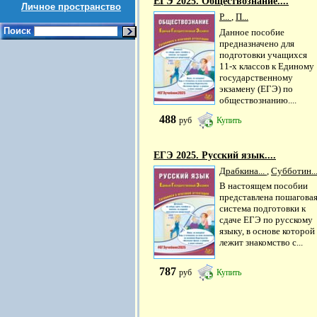
ЕГЭ 2025. Обществознание....
Личное пространство
Р...
,
П...
Поиск
Данное пособие
предназначено для
подготовки учащихся
11-х классов к Единому
государственному
экзамену (ЕГЭ) по
обществознанию....
488
руб
Купить
ЕГЭ 2025. Русский язык....
Драбкина...
,
Субботин..
В настоящем пособии
представлена пошагова
система подготовки к
сдаче ЕГЭ по русскому
языку, в основе которой
лежит знакомство с...
787
руб
Купить