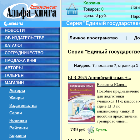
Корзина
Логин
Товаров:
0
Цена:
0 руб.
Пар
Серия "Единый государстве
НОВОСТИ
ОБ ИЗДАТЕЛЬСТВЕ
Личное пространство
До
КАТАЛОГ
Серия "Единый государств
СОТРУДНИЧЕСТВО
ПРОДАЖА КНИГ
Найдено:
7
, показано
7
, страница
1
АВТОРЫ
ГАЛЕРЕЯ
ЕГЭ-2025 Английский язык +...
МАГАЗИН
Веселова Юлия...
Авторы
Пособие предназначено
для подготовки
Жанры
учащихся 11-х классов 
Издательства
сдаче ЕГЭ по
английскому языку. В
Серии
пособии представлены
Новинки
тренировочные...
Рейтинги
739
руб
Купить
Корзина