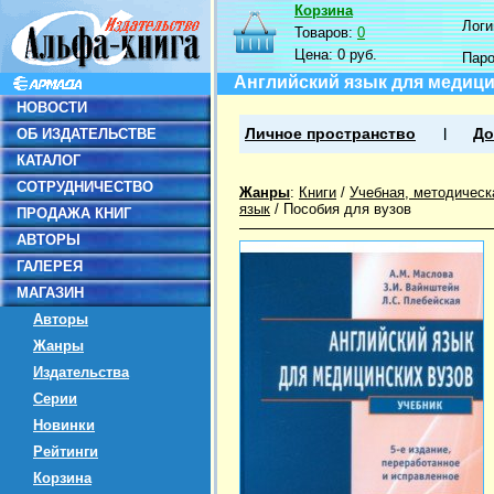
Корзина
Логин
Товаров:
0
Цена:
0 руб.
Пар
Английский язык для медици
НОВОСТИ
ОБ ИЗДАТЕЛЬСТВЕ
Личное пространство
До
КАТАЛОГ
СОТРУДНИЧЕСТВО
Жанры
:
Книги
/
Учебная, методическ
язык
/
Пособия для вузов
ПРОДАЖА КНИГ
АВТОРЫ
ГАЛЕРЕЯ
МАГАЗИН
Авторы
Жанры
Издательства
Серии
Новинки
Рейтинги
Корзина