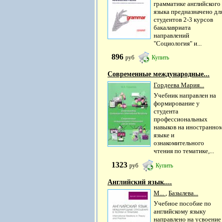
грамматике английского
языка предназначено дл
студентов 2-3 курсов
бакалавриата
направлений
"Социология" и...
896
руб
Купить
Современные международные...
Гордеева Мария...
Учебник направлен на
формирование у
студента
профессиональных
навыков на иностранно
языке и
ознакомительного
чтения по тематике,...
1323
руб
Купить
Английский язык....
М...
,
Базылева...
Учебное пособие по
английскому языку
направлено на усвоение