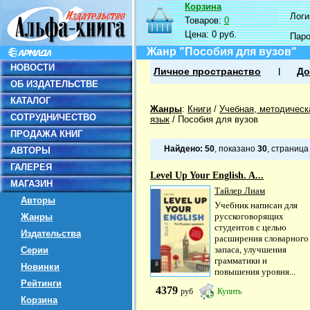
Корзина
Логин
Товаров:
0
Цена:
0 руб.
Пар
Жанр "Пособия для вузов"
НОВОСТИ
Личное пространство
До
ОБ ИЗДАТЕЛЬСТВЕ
КАТАЛОГ
Жанры
:
Книги
/
Учебная, методическ
СОТРУДНИЧЕСТВО
язык
/
Пособия для вузов
ПРОДАЖА КНИГ
Найдено:
50
, показано
30
, страниц
АВТОРЫ
ГАЛЕРЕЯ
Level Up Your English. A...
МАГАЗИН
Тайлер Лиам
Авторы
Учебник написан для
русскоговорящих
Жанры
студентов с целью
Издательства
расширения словарного
запаса, улучшения
Серии
грамматики и
Новинки
повышения уровня...
Рейтинги
4379
руб
Купить
Корзина