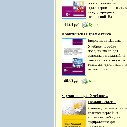
профессионально
ориентированного язык
международных
отношений. На...
4128
руб
Купить
Практическая грамматика...
Евдокимова-Царенко...
Учебное пособие
предназначено для
выполнения заданий на
занятиях практикума, а
также для организации 
их контроля...
4080
руб
Купить
Звучание наук. Учебное...
Гагарин Сергей...
Данное учебное пособи
является первой из
восьми частей курса по
аудированию для
студентов