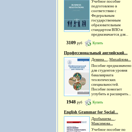
Учебное пособие
подготовлено в
соответствии с
Федеральным
государственным
образовательным
стандартом ВПО и
предназначается для...
3109
руб
Купить
Профессиональный английский...
Демина...
,
Михайлова...
Пособие предназначено
для студентов уровня
бакалавриата
теологических
специальностей.
Пособие помогает
углубить и расширить...
1948
руб
Купить
English Grammar for Social...
Дробышева...
,
Максимова...
Учебное пособие по