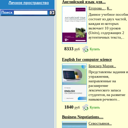
Английский язык для...
Личное пространство
Егорова...
,
К...
Поиск
Данное учебное пособи
состоит из двух частей,
каждая из которых
включает 10 уроков
(Units), содержащих 2
аутентичных текста,...
8333
руб
Купить
Еnglish for computer science
Брискер Мария...
Представлены задания и
упражнения,
направленные на
расширение
лексического запаса
студентов, на развитие
навыков речевого...
1840
руб
Купить
Business Negotiations....
Севостьянов...