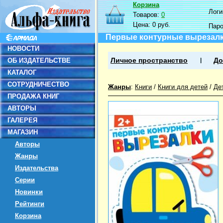
Корзина
Логин
Товаров:
0
Цена:
0 руб.
Пар
Первые контурные вырезалк
НОВОСТИ
ОБ ИЗДАТЕЛЬСТВЕ
Личное пространство
До
КАТАЛОГ
СОТРУДНИЧЕСТВО
Жанры
:
Книги
/
Книги для детей
/
Де
ПРОДАЖА КНИГ
АВТОРЫ
ГАЛЕРЕЯ
МАГАЗИН
Авторы
Жанры
Издательства
Серии
Новинки
Рейтинги
Корзина