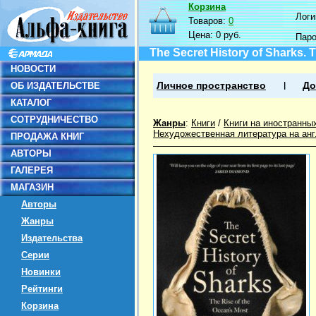
Корзина
Логин
Товаров:
0
Цена:
0 руб.
Пар
The Secret History of Sharks.
НОВОСТИ
ОБ ИЗДАТЕЛЬСТВЕ
Личное пространство
До
КАТАЛОГ
СОТРУДНИЧЕСТВО
Жанры
:
Книги
/
Книги на иностранны
Нехудожественная литература на ан
ПРОДАЖА КНИГ
АВТОРЫ
ГАЛЕРЕЯ
МАГАЗИН
Авторы
Жанры
Издательства
Серии
Новинки
Рейтинги
Корзина