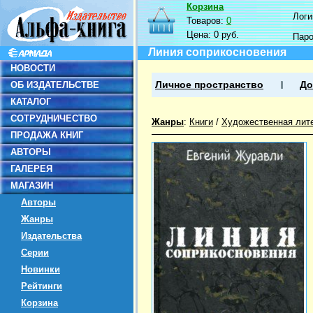
Корзина
Логин
Товаров:
0
Цена:
0 руб.
Пар
Линия соприкосновения
НОВОСТИ
ОБ ИЗДАТЕЛЬСТВЕ
Личное пространство
До
КАТАЛОГ
СОТРУДНИЧЕСТВО
Жанры
:
Книги
/
Художественная лит
ПРОДАЖА КНИГ
АВТОРЫ
ГАЛЕРЕЯ
МАГАЗИН
Авторы
Жанры
Издательства
Серии
Новинки
Рейтинги
Корзина