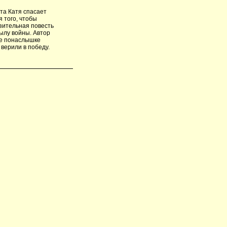
та Катя спасает
 того, чтобы
нзительная повесть
тылу войны. Автор
не понаслышке
 верили в победу.