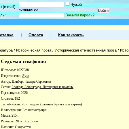
Чужой
 (e-mail):
компьютер
оль:
Забыли пароль?
ставка
Оплата
Как заказать
ература
/
Историческая проза
/
Историческая отечественная проза
/
Исто
Седьмая симфония
ID товара: 1027088
Издательство:
Яуза
Автор:
Цинберг Тамара Сергеевна
Серия:
Блокада Ленинграда. Легендарные романы
Год выпуска: 2026
Страниц: 192
Тип обложки: 7Б - твердая (плотная бумага или картон)
Иллюстрации: Без иллюстраций
Масса: 215 г
Размеры: 205x135x15 мм
Наличие:
Ожидается