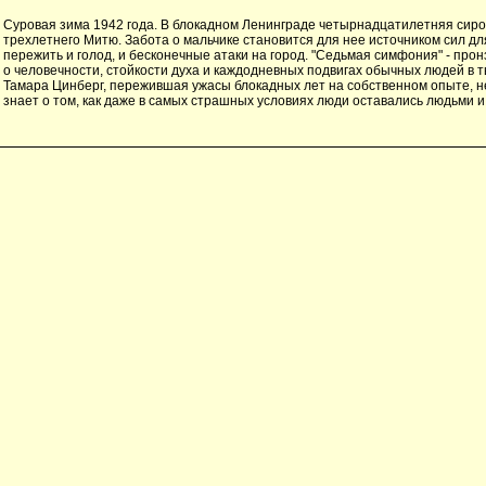
Суровая зима 1942 года. В блокадном Ленинграде четырнадцатилетняя сиро
трехлетнего Митю. Забота о мальчике становится для нее источником сил для
пережить и голод, и бесконечные атаки на город. "Седьмая симфония" - про
о человечности, стойкости духа и каждодневных подвигах обычных людей в 
Тамара Цинберг, пережившая ужасы блокадных лет на собственном опыте, 
знает о том, как даже в самых страшных условиях люди оставались людьми и