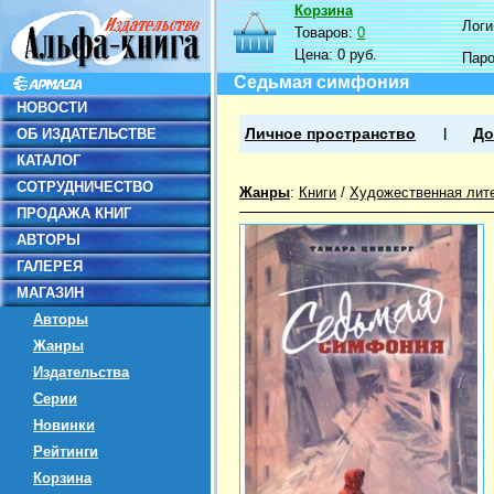
Корзина
Логин
Товаров:
0
Цена:
0 руб.
Пар
Седьмая симфония
НОВОСТИ
ОБ ИЗДАТЕЛЬСТВЕ
Личное пространство
До
КАТАЛОГ
СОТРУДНИЧЕСТВО
Жанры
:
Книги
/
Художественная лит
ПРОДАЖА КНИГ
АВТОРЫ
ГАЛЕРЕЯ
МАГАЗИН
Авторы
Жанры
Издательства
Серии
Новинки
Рейтинги
Корзина