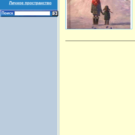
Личное пространство
Поиск