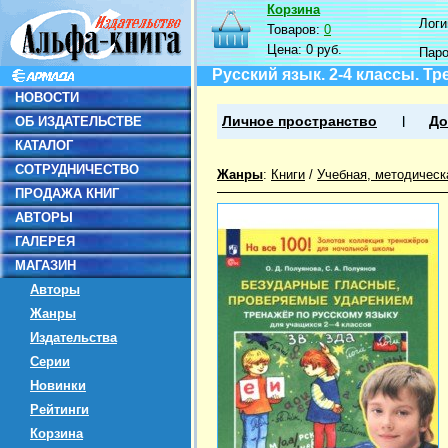
Корзина
Логин
Товаров:
0
Цена:
0 руб.
Пар
Русский язык. 2-4 классы. 
НОВОСТИ
ОБ ИЗДАТЕЛЬСТВЕ
Личное пространство
До
КАТАЛОГ
СОТРУДНИЧЕСТВО
Жанры
:
Книги
/
Учебная, методическ
ПРОДАЖА КНИГ
АВТОРЫ
ГАЛЕРЕЯ
МАГАЗИН
Авторы
Жанры
Издательства
Серии
Новинки
Рейтинги
Корзина