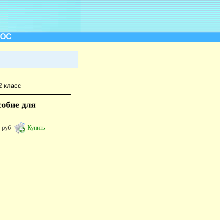
ГОС
2 класс
собие для
2
руб
Купить