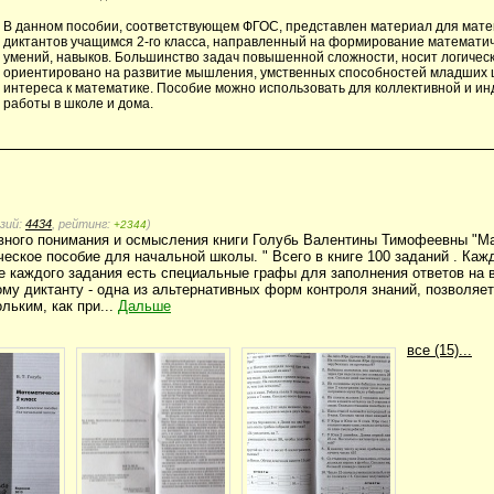
В данном пособии, соответствующем ФГОС, представлен материал для мате
диктантов учащимся 2-го класса, направленный на формирование математич
умений, навыков. Большинство задач повышенной сложности, носит логическ
ориентировано на развитие мышления, умственных способностей младших ш
интереса к математике. Пособие можно использовать для коллективной и и
работы в школе и дома.
нзий:
4434
, рейтинг:
)
+2344
ивного понимания и осмысления книги Голубь Валентины Тимофеевны "М
ческое пособие для начальной школы. " Всего в книге 100 заданий . Каж
це каждого задания есть специальные графы для заполнения ответов на 
му диктанту - одна из альтернативных форм контроля знаний, позволяе
ольким, как при...
Дальше
все (15)...