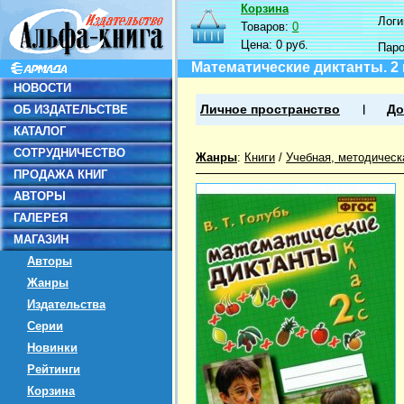
Корзина
Логин
Товаров:
0
Цена:
0 руб.
Пар
Математические диктанты. 2
НОВОСТИ
ОБ ИЗДАТЕЛЬСТВЕ
Личное пространство
До
КАТАЛОГ
СОТРУДНИЧЕСТВО
Жанры
:
Книги
/
Учебная, методическ
ПРОДАЖА КНИГ
АВТОРЫ
ГАЛЕРЕЯ
МАГАЗИН
Авторы
Жанры
Издательства
Серии
Новинки
Рейтинги
Корзина