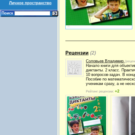
Личное пространство
Поиск
Рецензии
(2)
Соловьев Владимир
(реце
Начало книги для объект
диктанты. 2 класс. Практи
10 вопросов-задач. В кон
Пособие по математическо
ученикам сразу, а не неск
+2
Рейтинг рецензии: