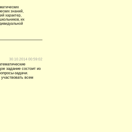
матических
еских знаний,
ий характер,
кольников, их
ндивидуальной
30.10.2014 00:59:02
атематические
дое задание состоит из
вопросы-задачи.
т участвовать всем