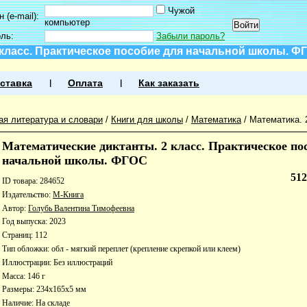
Чужой
 (e-mail):
компьютер
оль:
Забыли пароль?
 класс. Практическое пособие для начальной школы. Ф
ставка
Оплата
Как заказать
ая литература и словари
/
Книги для школы
/
Математика
/
Математика. 
Математические диктанты. 2 класс. Практическое по
начальной школы. ФГОС
51
ID товара: 284652
Издательство:
М-Книга
Автор:
Голубь Валентина Тимофеевна
Год выпуска: 2023
Страниц: 112
Тип обложки: обл - мягкий переплет (крепление скрепкой или клеем)
Иллюстрации: Без иллюстраций
Масса: 146 г
Размеры: 234x165x5 мм
Наличие:
На складе