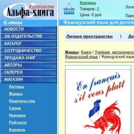
Корзина
Логин
Товаров:
0
Цена:
0 руб.
Пар
Французский язык для делово
НОВОСТИ
ОБ ИЗДАТЕЛЬСТВЕ
Личное пространство
До
КАТАЛОГ
СОТРУДНИЧЕСТВО
Жанры
:
Книги
/
Учебная, методическ
Французский язык
/
Французский язык
ПРОДАЖА КНИГ
АВТОРЫ
ГАЛЕРЕЯ
МАГАЗИН
Авторы
Жанры
Издательства
Серии
Новинки
Рейтинги
Корзина