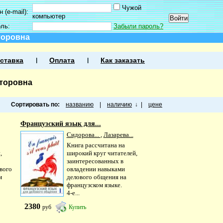
Чужой
 (e-mail):
компьютер
оль:
Забыли пароль?
торовна
ставка
Оплата
Как заказать
кторовна
Сортировать по:
названию
|
наличию
↓
|
цене
Французский язык для...
Сидорова...
,
Лазарева...
Книга рассчитана на
,
широкий круг читателей,
заинтересованных в
вого
овладении навыками
м
делового общения на
французском языке.
4-е...
2380
руб
Купить