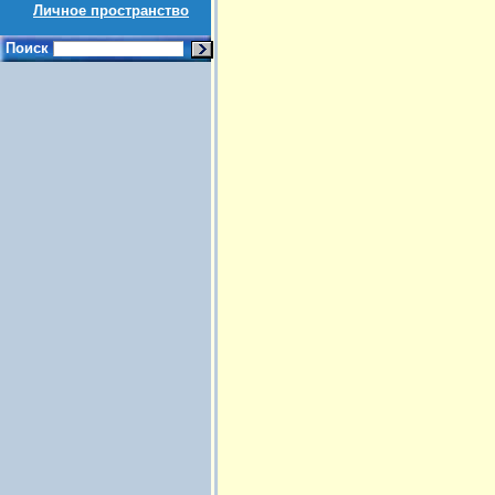
Личное пространство
Поиск