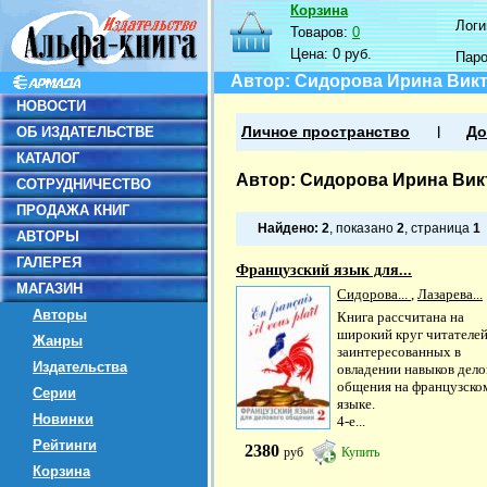
Корзина
Логин
Товаров:
0
Цена:
0 руб.
Пар
Автор: Сидорова Ирина Вик
НОВОСТИ
ОБ ИЗДАТЕЛЬСТВЕ
Личное пространство
До
КАТАЛОГ
Автор: Сидорова Ирина Ви
СОТРУДНИЧЕСТВО
ПРОДАЖА КНИГ
Найдено:
2
, показано
2
, страница
1
АВТОРЫ
ГАЛЕРЕЯ
Французский язык для...
МАГАЗИН
Сидорова...
,
Лазарева...
Авторы
Книга рассчитана на
широкий круг читателей
Жанры
заинтересованных в
Издательства
овладении навыков дело
общения на французско
Серии
языке.
Новинки
4-е...
Рейтинги
2380
руб
Купить
Корзина