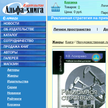
Корзина
Логин
Товаров:
0
Цена:
0 руб.
Пар
Рекламная стратегия на при
НОВОСТИ
ОБ ИЗДАТЕЛЬСТВЕ
Личное пространство
До
КАТАЛОГ
СОТРУДНИЧЕСТВО
Жанры
:
Книги
/
Нехудожественная л
ПРОДАЖА КНИГ
АВТОРЫ
ГАЛЕРЕЯ
МАГАЗИН
Авторы
Жанры
Издательства
Серии
Новинки
Рейтинги
Корзина