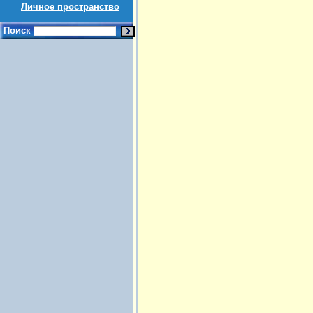
Личное пространство
Поиск