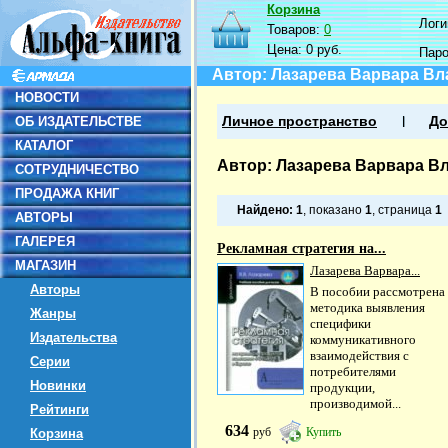
Корзина
Логин
Товаров:
0
Цена:
0 руб.
Пар
Автор: Лазарева Варвара В
НОВОСТИ
ОБ ИЗДАТЕЛЬСТВЕ
Личное пространство
До
КАТАЛОГ
Автор: Лазарева Варвара 
СОТРУДНИЧЕСТВО
ПРОДАЖА КНИГ
Найдено:
1
, показано
1
, страница
1
АВТОРЫ
ГАЛЕРЕЯ
Рекламная стратегия на...
МАГАЗИН
Лазарева Варвара...
Авторы
В пособии рассмотрена
методика выявления
Жанры
специфики
Издательства
коммуникативного
взаимодействия с
Серии
потребителями
Новинки
продукции,
производимой...
Рейтинги
634
руб
Купить
Корзина