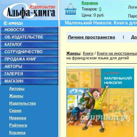
Корзина
Логин
Товаров:
0
Цена:
0 руб.
Пар
Маленький Николя. Книга дл
НОВОСТИ
ОБ ИЗДАТЕЛЬСТВЕ
Личное пространство
До
КАТАЛОГ
СОТРУДНИЧЕСТВО
Жанры
:
Книги
/
Книги на иностранны
на французском языке для детей
ПРОДАЖА КНИГ
АВТОРЫ
ГАЛЕРЕЯ
МАГАЗИН
Авторы
Жанры
Издательства
Серии
Новинки
Рейтинги
Корзина