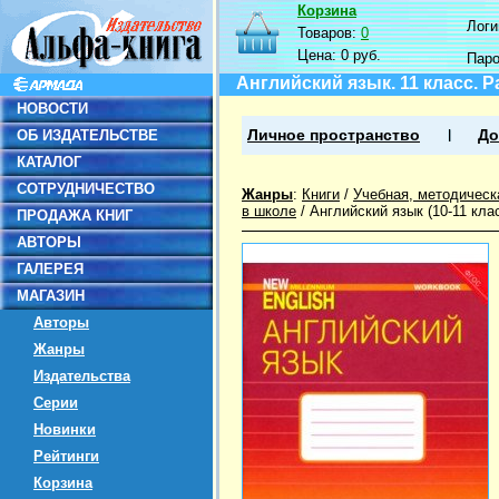
Корзина
Логин
Товаров:
0
Цена:
0 руб.
Пар
Английский язык. 11 класс. Р
НОВОСТИ
ОБ ИЗДАТЕЛЬСТВЕ
Личное пространство
До
КАТАЛОГ
СОТРУДНИЧЕСТВО
Жанры
:
Книги
/
Учебная, методическ
в школе
/
Английский язык (10-11 кла
ПРОДАЖА КНИГ
АВТОРЫ
ГАЛЕРЕЯ
МАГАЗИН
Авторы
Жанры
Издательства
Серии
Новинки
Рейтинги
Корзина