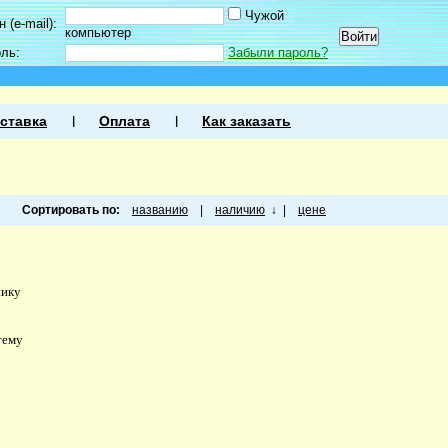
Чужой
 (e-mail):
компьютер
оль:
Забыли пароль?
ставка
Оплата
Как заказать
Сортировать по:
названию
|
наличию
↓
|
цене
нику
тему