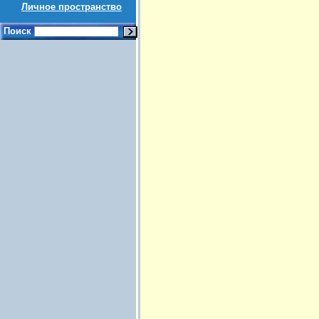
Личное пространство
Поиск