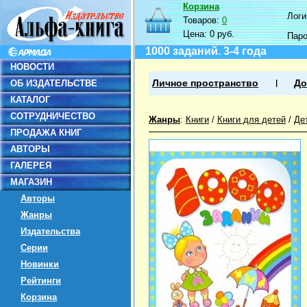
Корзина
Логин
Товаров:
0
Цена:
0 руб.
Пар
1000 заданий. 3-4 года
НОВОСТИ
ОБ ИЗДАТЕЛЬСТВЕ
Личное пространство
До
КАТАЛОГ
СОТРУДНИЧЕСТВО
Жанры
:
Книги
/
Книги для детей
/
Де
ПРОДАЖА КНИГ
АВТОРЫ
ГАЛЕРЕЯ
МАГАЗИН
Авторы
Жанры
Издательства
Серии
Новинки
Рейтинги
Корзина