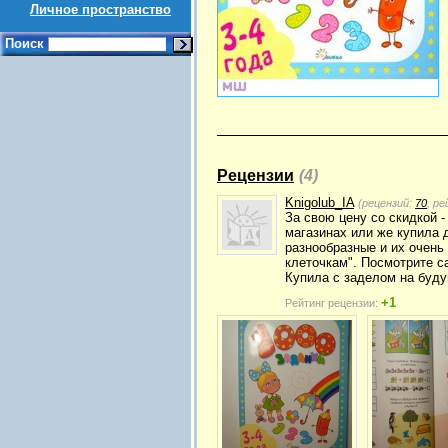
Личное пространство
Поиск
Рецензии
(4)
Knigolub_IA
(рецензий:
70
, р
За свою цену со скидкой -
магазинах или же купила д
разнообразные и их очень 
клеточкам". Посмотрите с
Купила с заделом на буду
+1
Рейтинг рецензии: