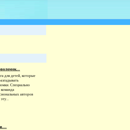
воломок...
га для детей, которые
разгадывать
ломки. Специально
х команда
сиональных авторов
эту...
....