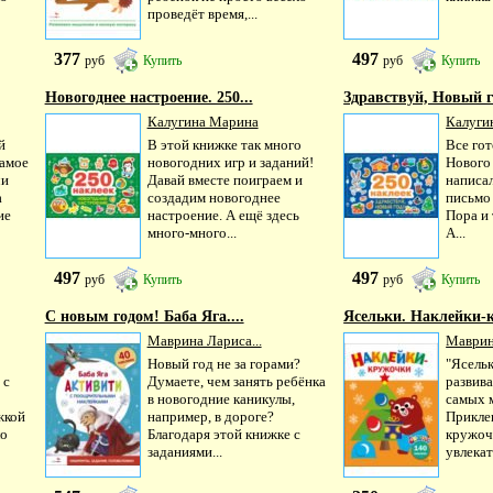
проведёт время,...
377
497
руб
Купить
руб
Купить
Новогоднее настроение. 250...
Здравствуй, Новый го
Калугина Марина
Калуги
й
В этой книжке так много
Все гот
самое
новогодних игр и заданий!
Нового
чи
Давай вместе поиграем и
написа
а
создадим новогоднее
письмо 
ие
настроение. А ещё здесь
Пора и 
много-много...
А...
497
497
руб
Купить
руб
Купить
С новым годом! Баба Яга....
Ясельки. Наклейки-к
Маврина Лариса...
Маврина
Новый год не за горами?
"Ясельк
 с
Думаете, чем занять ребёнка
развив
в новогодние каникулы,
самых 
жкой
например, в дороге?
Прикле
ло
Благодаря этой книжке с
кружоч
заданиями...
увлекат