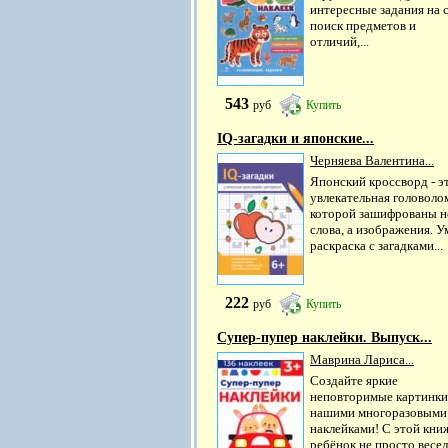
интересные задания на с
поиск предметов и
отличий,...
543
руб
Купить
IQ-загадки и японские...
Черняева Валентина...
Японский кроссворд - э
увлекательная головолом
которой зашифрованы н
слова, а изображения. У
раскраска с загадками...
222
руб
Купить
Супер-пупер наклейки. Выпуск...
Маврина Лариса...
Создайте яркие
неповторимые картинки
нашими многоразовыми
наклейками! С этой кни
ребёнок не просто весе