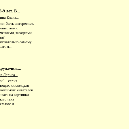
9 лет. В...
на Елена...
жет быть интереснее,
тешествия с
чениями, загадками,
ми?
влекательно самому
шагом...
ружочки....
 Лариса...
и” – серия
ающих книжек для
маленьких читателей.
ивать на картинки
ки очень
ельное и...