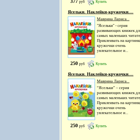
377
руб
Купить
Ясельки. Наклейки-кружочки....
Маврина Лариса...
"Ясельки" - серия
развивающих книжек дл
самых маленьких читате
Приклеивать на картинк
кружочки очень
увлекательное и...
250
руб
Купить
Ясельки. Наклейки-кружочки....
Маврина Лариса...
“Ясельки” – серия
развивающих книжек дл
самых маленьких читате
Приклеивать на картинк
кружочки очень
увлекательное и...
250
руб
Купить