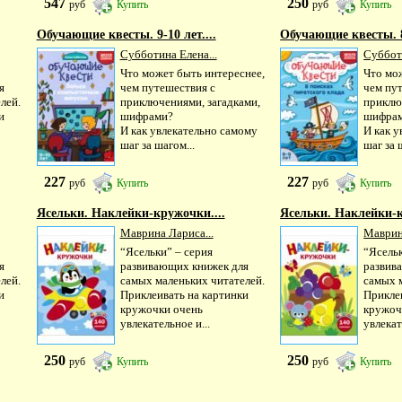
547
250
руб
Купить
руб
Купить
Обучающие квесты. 9-10 лет....
Обучающие квесты. 8-
Субботина Елена...
Субботи
Что может быть интереснее,
Что мо
я
чем путешествия с
чем пу
лей.
приключениями, загадками,
приклю
и
шифрами?
шифра
И как увлекательно самому
И как у
шаг за шагом...
шаг за 
227
227
руб
Купить
руб
Купить
Ясельки. Наклейки-кружочки....
Ясельки. Наклейки-к
Маврина Лариса...
Маврина
“Ясельки” – серия
“Ясельк
я
развивающих книжек для
развив
лей.
самых маленьких читателей.
самых 
и
Приклеивать на картинки
Прикле
кружочки очень
кружоч
увлекательное и...
увлекат
250
250
руб
Купить
руб
Купить