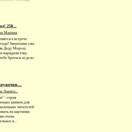
д! 250...
на Марина
овятся к встрече
 года! Зверюшки уже
ли Деду Морозу
и нарядили ёлку.
тебе браться за дело.
ружочки....
 Лариса...
и" - серия
ающих книжек для
маленьких читателей.
ивать на картинки
ки очень
ельное и...