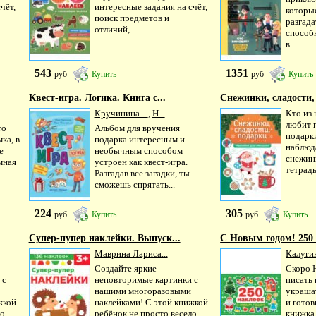
чёт,
интересные задания на счёт,
которы
поиск предметов и
разгад
отличий,...
способ
в...
543
1351
руб
Купить
руб
Купить
Квест-игра. Логика. Книга с...
Снежинки, сладости, 
Кручинина...
,
Н...
Кто из 
любит 
то
Альбом для вручения
подарки
ка, в
подарка интересным и
наблюд
е
необычным способом
снежин
мная
устроен как квест-игра.
тетрадь.
Разгадав все загадки, ты
сможешь спрятать...
224
305
руб
Купить
руб
Купить
Супер-пупер наклейки. Выпуск...
С Новым годом! 250
Маврина Лариса...
Калуги
Создайте яркие
Скоро 
 с
неповторимые картинки с
писать
нашими многоразовыми
украша
жкой
наклейками! С этой книжкой
и готов
ло
ребёнок не просто весело
книжка 