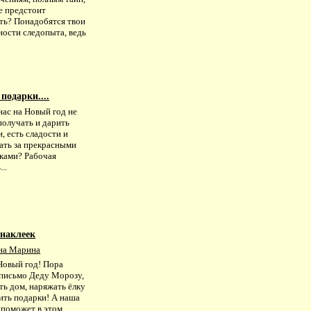
е предстоит
ать? Понадобятся твои
ности следопыта, ведь
подарки....
нас на Новый год не
получать и дарить
, есть сладости и
ать за прекрасными
ками? Рабочая
..
 наклеек
на Марина
Новый год! Пора
 письмо Деду Морозу,
ть дом, наряжать ёлку
ить подарки! А наша
поможет в этом,...