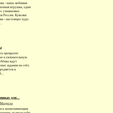
ка - наша любимая
ионная игрушка, один
ых узнаваемых
ов России. Куколки
и - настоящее чудо.
..
ы
га превратит
ие в увлекательную
ебёнка ждут
ные задания на счёт,
предметов и
,...
инках для...
 Модесто
ов к захватывающим
чениям, полным тайн,