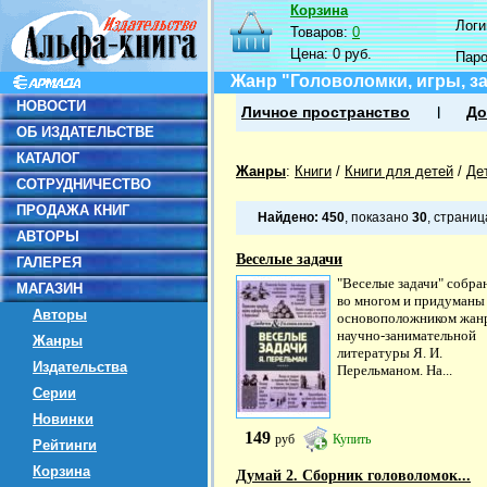
Корзина
Логин
Товаров:
0
Цена:
0 руб.
Пар
Жанр "Головоломки, игры, з
НОВОСТИ
Личное пространство
До
ОБ ИЗДАТЕЛЬСТВЕ
КАТАЛОГ
Жанры
:
Книги
/
Книги для детей
/
Де
СОТРУДНИЧЕСТВО
ПРОДАЖА КНИГ
Найдено:
450
, показано
30
, страни
АВТОРЫ
Веселые задачи
ГАЛЕРЕЯ
"Веселые задачи" собран
МАГАЗИН
во многом и придуманы
Авторы
основоположником жан
научно-занимательной
Жанры
литературы Я. И.
Издательства
Перельманом. На...
Серии
Новинки
149
руб
Купить
Рейтинги
Корзина
Думай 2. Сборник головоломок...