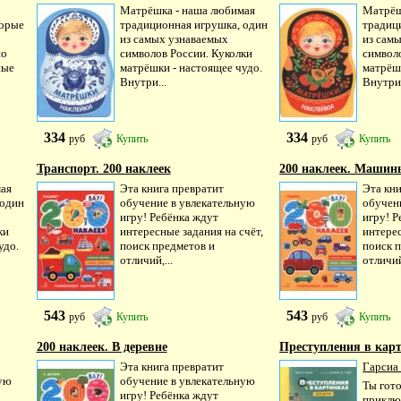
Матрёшка - наша любимая
Матрёш
торые
традиционная игрушка, один
традиц
из самых узнаваемых
из сам
но
символов России. Куколки
символ
ные
матрёшки - настоящее чудо.
матрёшк
Внутри...
Внутри.
334
334
руб
Купить
руб
Купить
Транспорт. 200 наклеек
200 наклеек. Машин
ая
Эта книга превратит
Эта кни
 один
обучение в увлекательную
обучен
игру! Ребёнка ждут
игру! Р
ки
интересные задания на счёт,
интерес
удо.
поиск предметов и
поиск 
отличий,...
отличий
543
543
руб
Купить
руб
Купить
200 наклеек. В деревне
Преступления в карт
Эта книга превратит
Гарсиа
ную
обучение в увлекательную
Ты гот
игру! Ребёнка ждут
приклю