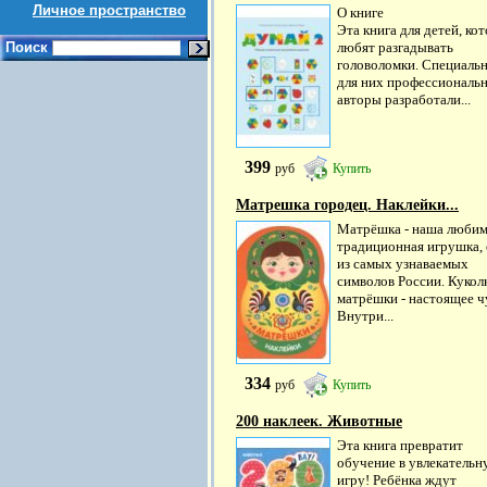
Личное пространство
О книге
Эта книга для детей, ко
Поиск
любят разгадывать
головоломки. Специаль
для них профессиональ
авторы разработали...
399
руб
Купить
Матрешка городец. Наклейки...
Матрёшка - наша любим
традиционная игрушка,
из самых узнаваемых
символов России. Кукол
матрёшки - настоящее ч
Внутри...
334
руб
Купить
200 наклеек. Животные
Эта книга превратит
обучение в увлекатель
игру! Ребёнка ждут