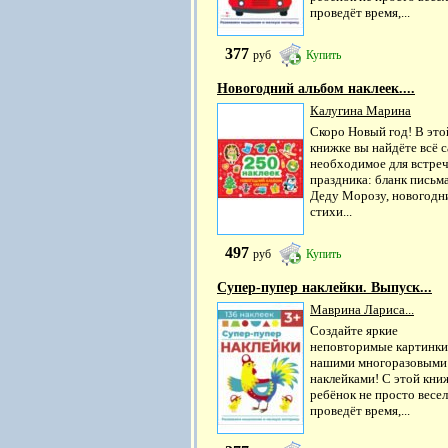
проведёт время,...
377
руб
Купить
Новогодний альбом наклеек....
Калугина Марина
Скоро Новый год! В это
книжке вы найдёте всё 
необходимое для встре
праздника: бланк письм
Деду Морозу, новогодн
стихи...
497
руб
Купить
Супер-пупер наклейки. Выпуск...
Маврина Лариса...
Создайте яркие
неповторимые картинки
нашими многоразовыми
наклейками! С этой кни
ребёнок не просто весе
проведёт время,...