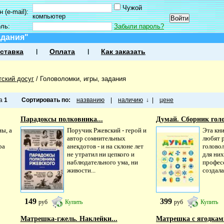
Чужой
 (e-mail):
компьютер
оль:
Забыли пароль?
адания"
ставка
Оплата
Как заказать
тский досуг
/
Головоломки, игры, задания
ца
1
Сортировать по:
названию
|
наличию
↓
|
цене
Парадоксы полковника...
Думай. Сборник голо
ы, а
Поручик Ржевский - герой и
Эта кни
автор сомнительных
любят 
ра
анекдотов - и на склоне лет
голово
не утратил ни цепкого и
для ни
наблюдательного ума, ни
профес
живости...
создала 
149
399
руб
Купить
руб
Купить
Матрешка-гжель. Наклейки...
Матрешка с ягодками