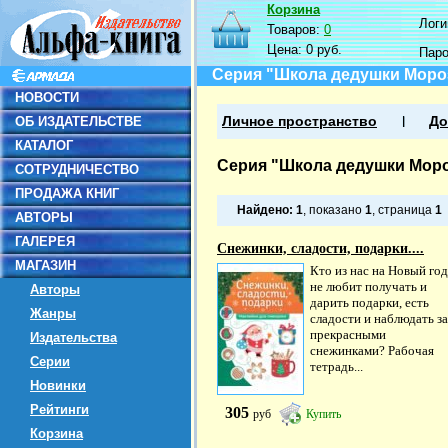
Корзина
Логин
Товаров:
0
Цена:
0 руб.
Пар
Серия "Школа дедушки Моро
НОВОСТИ
ОБ ИЗДАТЕЛЬСТВЕ
Личное пространство
До
КАТАЛОГ
Серия "Школа дедушки Мор
СОТРУДНИЧЕСТВО
ПРОДАЖА КНИГ
Найдено:
1
, показано
1
, страница
1
АВТОРЫ
ГАЛЕРЕЯ
Снежинки, сладости, подарки....
МАГАЗИН
Кто из нас на Новый год
не любит получать и
Авторы
дарить подарки, есть
Жанры
сладости и наблюдать за
прекрасными
Издательства
снежинками? Рабочая
Серии
тетрадь...
Новинки
Рейтинги
305
руб
Купить
Корзина