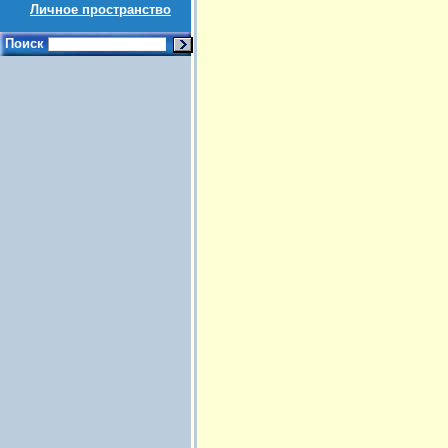
Личное пространство
Поиск