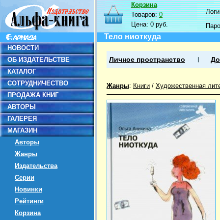
Корзина
Логин
Товаров:
0
Цена:
0 руб.
Пар
Тело ниоткуда
НОВОСТИ
ОБ ИЗДАТЕЛЬСТВЕ
Личное пространство
До
КАТАЛОГ
СОТРУДНИЧЕСТВО
Жанры
:
Книги
/
Художественная лит
ПРОДАЖА КНИГ
АВТОРЫ
ГАЛЕРЕЯ
МАГАЗИН
Авторы
Жанры
Издательства
Серии
Новинки
Рейтинги
Корзина