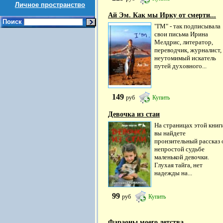
Личное пространство
Ай Эм. Как мы Ирку от смерти...
Поиск
"I'M" - так подписывала
свои письма Ирина
Мелдрис, литератор,
переводчик, журналист,
неутомимый искатель
путей духовного...
149
руб
Купить
Девочка из стаи
На страницах этой книг
вы найдете
пронзительный рассказ 
непростой судьбе
маленькой девочки.
Глухая тайга, нет
надежды на...
99
руб
Купить
Фараоны моего детства....