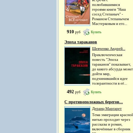
полюбившимися
героями книги "Наш
сосед Степаныч" -
Романом Степанычем
Мастерковым и его...
910
руб
Купить
Эпоха тараканов
Шевченко Андрей...
Приключенческая
повесть "Эпоха
тараканов" показывает,
до какого абсурда може
дойти мир,
подчинившийся идее
толерантности в её...
492
руб
Купить
С противоположных берегов...
Деранц Маргарет
Тема эмиграции красно
нитью проходит через
рассказы и роман,
включённые в сборник