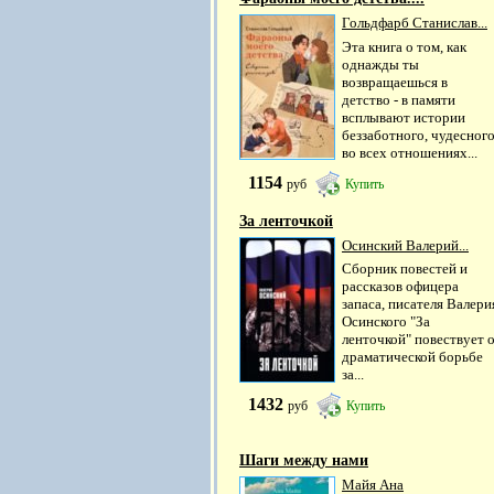
Гольдфарб Станислав...
Эта книга о том, как
однажды ты
возвращаешься в
детство - в памяти
всплывают истории
беззаботного, чудесног
во всех отношениях...
1154
руб
Купить
За ленточкой
Осинский Валерий...
Сборник повестей и
рассказов офицера
запаса, писателя Валери
Осинского "За
ленточкой" повествует 
драматической борьбе
за...
1432
руб
Купить
Шаги между нами
Майя Ана