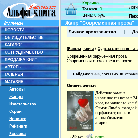
Корзина
Логин
Товаров:
0
Цена:
0 руб.
Пар
Жанр "Современная проза"
НОВОСТИ
Личное пространство
До
ОБ ИЗДАТЕЛЬСТВЕ
КАТАЛОГ
Жанры
:
Книги
/
Художественная лит
СОТРУДНИЧЕСТВО
Современная зарубежная проза
ПРОДАЖА КНИГ
Современная отечественная проза
АВТОРЫ
ГАЛЕРЕЯ
Найдено:
1380
, показано
30
, стран
МАГАЗИН
Чинить живых
Авторы
Действие романа
Жанры
укладывается всего в 24
часа, но какие это часы!
Издательства
Симон Лимбр, молодой
Серии
серфингист, попал в
автомобильную
Новинки
аварию,...
Рейтинги
Корзина
229
руб
Купить