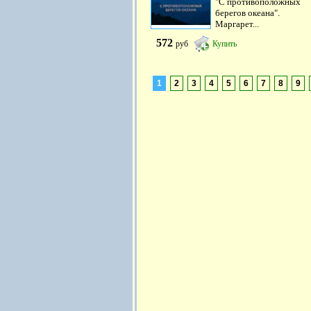
"С противоположных
берегов океана".
Маргарeт...
572
руб
Купить
1
2
3
4
5
6
7
8
9