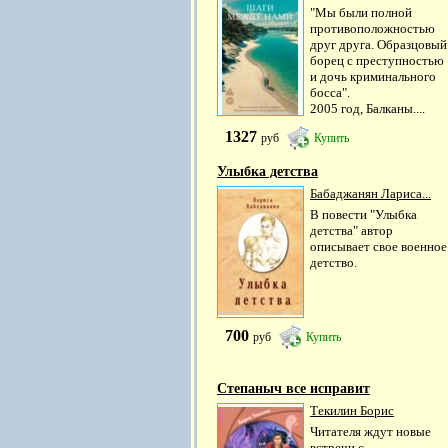
"Мы были полной
противоположностью
друг друга. Образцовый
борец с преступностью
и дочь криминального
босса".
2005 год, Балканы....
1327
руб
Купить
Улыбка детства
Бабаджанян Лариса...
В повести "Улыбка
детства" автор
описывает свое военное
детство.
700
руб
Купить
Степаныч все исправит
Текилин Борис
Читателя ждут новые
встречи с