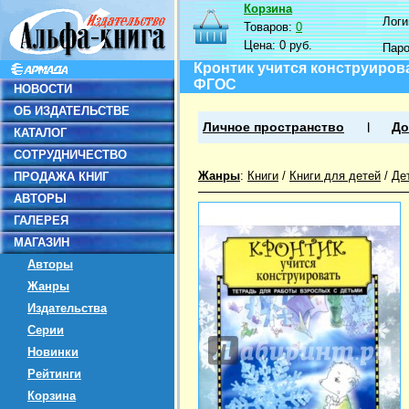
Корзина
Логин
Товаров:
0
Цена:
0 руб.
Пар
Кронтик учится конструирова
ФГОС
НОВОСТИ
ОБ ИЗДАТЕЛЬСТВЕ
Личное пространство
До
КАТАЛОГ
СОТРУДНИЧЕСТВО
Жанры
:
Книги
/
Книги для детей
/
Де
ПРОДАЖА КНИГ
АВТОРЫ
ГАЛЕРЕЯ
МАГАЗИН
Авторы
Жанры
Издательства
Серии
Новинки
Рейтинги
Корзина