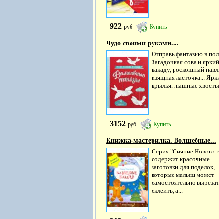
922
руб
Купить
Чудо своими руками....
Отправь фантазию в пол
Загадочная сова и яркий
какаду, роскошный павл
изящная ласточка... Ярк
крылья, пышные хвосты,.
3152
руб
Купить
Книжка-мастерилка. Волшебные...
Серия "Сияние Нового г
содержит красочные
заготовки для поделок,
которые малыш может
самостоятельно вырезат
склеить, а...