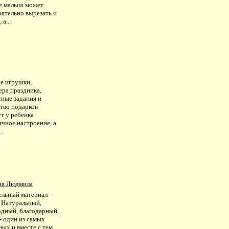
е малыш может
оятельно вырезать и
 а...
е игрушки,
ера праздника,
сные задания и
тво подарков
т у ребенка
чное настроение, а
.
ая Людмила
ельный материал -
. Натуральный,
одный, благодарный.
- один из самых
ых и вместе с тем