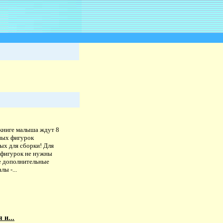
 книге малыша ждут 8
ных фигурок
ых для сборки! Для
 фигурок не нужны
е дополнительные
лы -...
 и...