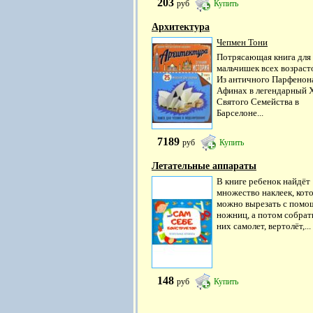
203
руб
Купить
Архитектура
Чепмен Тони
Потрясающая книга для
мальчишек всех возраст
Из античного Парфенон
Афинах в легендарный 
Святого Семейства в
Барселоне...
7189
руб
Купить
Летательные аппараты
В книге ребенок найдёт
множество наклеек, кот
можно вырезать с пом
ножниц, а потом собрат
них самолет, вертолёт,...
148
руб
Купить