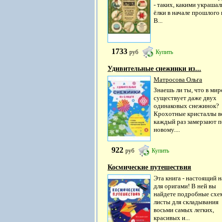
- таких, какими украшал
ёлки в начале прошлого 
В...
1733
руб
Купить
Удивительные снежинки из...
Матросова Ольга
Знаешь ли ты, что в мир
существует даже двух
одинаковых снежинок?
Крохотные кристаллы 
каждый раз замерзают п
новому....
922
руб
Купить
Космические путешествия
Эта книга - настоящий 
для оригами! В ней вы
найдете подробные схе
листы для складывания
восьми самых легких,
красивых и...