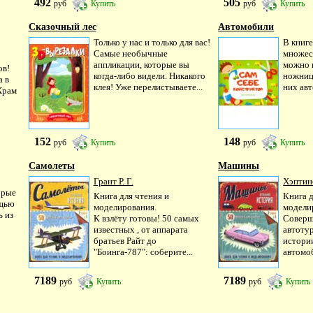
492
505
руб
Купить
руб
Купить
Сказочный лес
Автомобили
Только у нас и только для вас!
В книге
Самые необычные
множес
аппликации, которые вы
можно 
ов!
когда-либо видели. Никакого
ножниц,
а в
клея! Уже перелистываете...
них авт
Храм
152
148
руб
Купить
руб
Купить
Самолеты
Машины
Грант Р. Г.
Хэптин
орые
Книга для чтения и
Книга д
ощью
моделирования.
модели
ь из
К взлёту готовы! 50 самых
Соверш
известных , от аппарата
автоту
братьев Райт до
истори
"Боинга-787": соберите...
автомоб
7189
7189
руб
Купить
руб
Купить