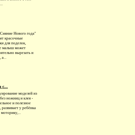
..
"Сияние Нового года"
ит красочные
ки для поделок,
е малыш может
оятельно вырезать и
 а...
с...
уирование моделей из
без ножниц и клея -
ельное и полезное
, развивает у ребёнка
моторику,...