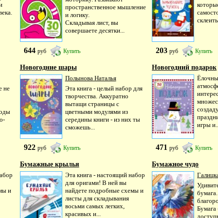
и
которы
пространственное мышление
века.
самост
и логику.
склеить,
Складывая лист, вы
совершаете десятки...
644
203
руб
Купить
руб
Купить
Новогодние шары
Новогодний подарок
Полынова Наталья
Ёлочны
атмосф
е не
Эта книга - целый набор для
интере
творчества. Аккуратно
множес
вытащи страницы с
создаду
воды
цветными модулями из
праздни
о-
середины книги - из них ты
игры и..
сможешь...
922
471
руб
Купить
руб
Купить
Бумажные крылья
Бумажное чудо
набор
Эта книга - настоящий набор
Галицк
для оригами! В ней вы
Удивит
мы и
найдете подробные схемы и
бумага
листы для складывания
благор
восьми самых легких,
Бумага 
красивых и...
доступн