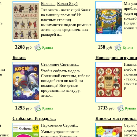
й
Колин...
,
Колин Якуб
Мы уже
прибли
Эта книга - настоящий билет
ждем пр
на машину времени! Из
волшеб
плотных страниц
ть
Но для 
вынимаются модели римских
вошла в
легионеров, средневековых
рыцарей и...
3208
158
руб
Купить
руб
Купить
Космос
Новогодние игрушки 
Станкевич Светлана...
Изыска
рии
альбом 
Чтобы собрать модель
я
склеив
Солнечной системы, тебе не
- таких
понадобятся ни клей, ни
ёлки в 
ножницы! Все детали
В...
прорезаны по контуру,
легко...
1293
1733
руб
Купить
руб
Купить
Сгибалки. Тетрадь с...
Книжка-мастерилка..
й
Пархоменко Сергей...
Серия 
содерж
Умные упражнения на
рушек
заготов
моторику. Развивают