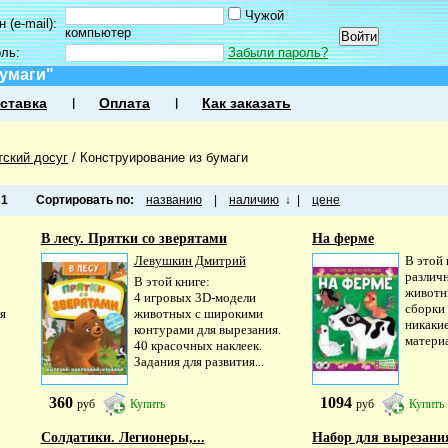
Чужой
 (e-mail):
компьютер
оль:
Забыли пароль?
умаги"
ставка
Оплата
Как заказать
тский досуг
/
Конструирование из бумаги
а
1
Сортировать по:
названию
|
наличию
↓
|
цене
В лесу. Прятки со зверятами
На ферме
Левушкин Дмитрий
В этой
различ
В этой книге:
животн
4 игровых 3D-модели
сборки
я
животных с широкими
никаки
контурами для вырезания.
материа
40 красочных наклеек.
Задания для развития...
360
1094
руб
Купить
руб
Купить
Солдатики. Легионеры,...
Набор для вырезания