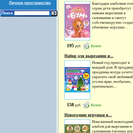
Личное пространство
Благодаря альбомам это
серии дети приобретут
Поиск
навыки вырезания и
склеивания и смогут
собственноручно созда
объёмные игрушки....
195
руб
Купить
Набор для вырезания и...
Новый год приходит в
каждый дом. В преддве
праздника всегда хочетс
украсить свой любимый
уголок ярко, необычно,
оригинально,...
158
руб
Купить
Новогодние игрушки в...
Изысканный новогодни
альбом для вырезания и
склеивания ёлочных иг