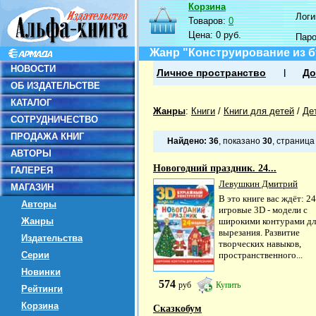
Корзина
Логин
Товаров:
0
Цена:
0 руб.
Пар
Жанр "Конструирование из б
НОВОСТИ
Личное пространство
До
ОБ ИЗДАТЕЛЬСТВЕ
КАТАЛОГ
Жанры
:
Книги
/
Книги для детей
/
Де
СОТРУДНИЧЕСТВО
ПРОДАЖА КНИГ
Найдено:
36
, показано
30
, страниц
АВТОРЫ
Новогодний праздник. 24...
ГАЛЕРЕЯ
Левушкин Дмитрий
МАГАЗИН
В это книге вас ждёт: 24
Авторы
игровые 3D - модели с
Жанры
широкими контурами дл
вырезания. Развитие
Издательства
творческих навыков,
Серии
пространственного...
Новинки
574
руб
Купить
Рейтинги
Корзина
Сказкобум