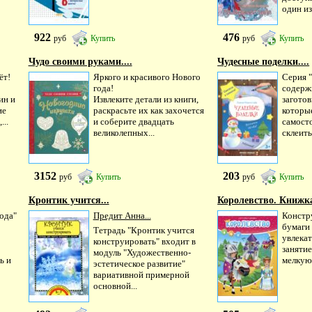
один из.
922
476
руб
Купить
руб
Купить
Чудо своими руками....
Чудесные поделки....
ёт!
Яркого и красивого Нового
Серия 
года!
содерж
ин и
Извлеките детали из книги,
заготов
ие
раскрасьте их как захочется
которы
..
и соберите двадцать
самост
великолепных...
склеить,
3152
203
руб
Купить
руб
Купить
Кронтик учится...
Королевство. Книжка 
ода"
Предит Анна...
Констр
бумаги 
Тетрадь "Кронтик учится
увлекат
конструировать" входит в
занятие
модуль "Художественно-
ь и
мелкую 
эстетическое развитие"
вариативной примерной
основной...