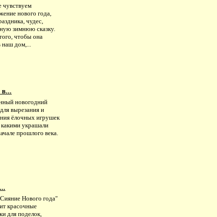
 чувствуем
жение нового года,
аздника, чудес,
ную зимнюю сказку.
того, чтобы она
 наш дом,...
в...
нный новогодний
для вырезания и
ания ёлочных игрушек
, какими украшали
начале прошлого века.
..
"Сияние Нового года"
ит красочные
ки для поделок,