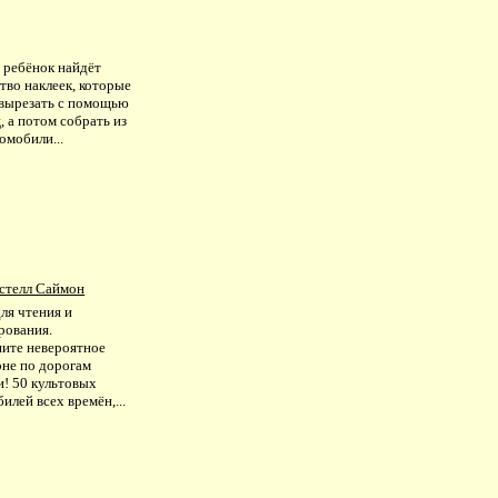
 ребёнок найдёт
тво наклеек, которые
вырезать с помощью
 а потом собрать из
омобили...
стелл Саймон
ля чтения и
рования.
ите невероятное
рне по дорогам
и! 50 культовых
илей всех времён,...