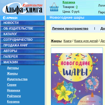
Корзина
Логин
Товаров:
0
Цена:
0 руб.
Пар
Новогодние шары
НОВОСТИ
ОБ ИЗДАТЕЛЬСТВЕ
Личное пространство
До
КАТАЛОГ
СОТРУДНИЧЕСТВО
Жанры
:
Книги
/
Книги для детей
/
Де
ПРОДАЖА КНИГ
АВТОРЫ
ГАЛЕРЕЯ
МАГАЗИН
Авторы
Жанры
Издательства
Серии
Новинки
Рейтинги
Корзина