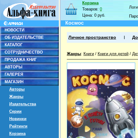
Корзина
Логин
Товаров:
0
Цена:
0 руб.
Пар
Космос
НОВОСТИ
ОБ ИЗДАТЕЛЬСТВЕ
Личное пространство
До
КАТАЛОГ
СОТРУДНИЧЕСТВО
Жанры
:
Книги
/
Книги для детей
/
Де
ПРОДАЖА КНИГ
АВТОРЫ
ГАЛЕРЕЯ
МАГАЗИН
Авторы
Жанры
Издательства
Серии
Новинки
Рейтинги
Корзина