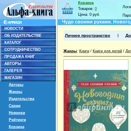
Корзина
Логин
Товаров:
0
Цена:
0 руб.
Пар
Чудо своими руками. Нового
НОВОСТИ
ОБ ИЗДАТЕЛЬСТВЕ
Личное пространство
До
КАТАЛОГ
СОТРУДНИЧЕСТВО
Жанры
:
Книги
/
Книги для детей
/
Де
ПРОДАЖА КНИГ
АВТОРЫ
ГАЛЕРЕЯ
МАГАЗИН
Авторы
Жанры
Издательства
Серии
Новинки
Рейтинги
Корзина