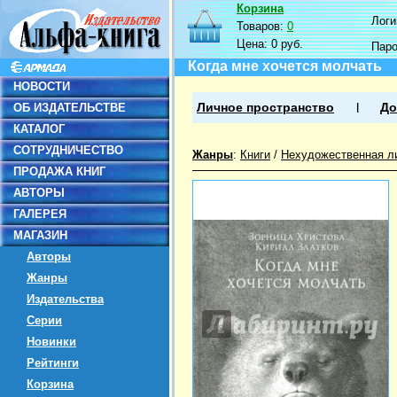
Корзина
Логин
Товаров:
0
Цена:
0 руб.
Пар
Когда мне хочется молчать
НОВОСТИ
ОБ ИЗДАТЕЛЬСТВЕ
Личное пространство
До
КАТАЛОГ
СОТРУДНИЧЕСТВО
Жанры
:
Книги
/
Нехудожественная л
ПРОДАЖА КНИГ
АВТОРЫ
ГАЛЕРЕЯ
МАГАЗИН
Авторы
Жанры
Издательства
Серии
Новинки
Рейтинги
Корзина