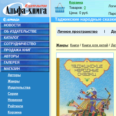
Корзина
Логин
Товаров:
0
Цена:
0 руб.
Пар
Таджикские народные сказки
НОВОСТИ
ОБ ИЗДАТЕЛЬСТВЕ
Личное пространство
До
КАТАЛОГ
СОТРУДНИЧЕСТВО
Жанры
:
Книги
/
Книги для детей
/
Де
ПРОДАЖА КНИГ
АВТОРЫ
ГАЛЕРЕЯ
МАГАЗИН
Авторы
Жанры
Издательства
Серии
Новинки
Рейтинги
Корзина